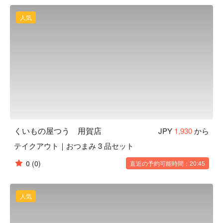
肩肘張らずおくつろぎいただけます。

【看板メニュー】和食の料理人が一工夫を加えた創作料理の
人気
ラインナップ。「 お出汁たっぷり出汁巻玉子 」はお酒も進
む一押しメニューです。他にも手打ち国産焼き鳥、野菜肉巻
き串もおすすめです。厳選焼酎も多数揃えています。
くいもの屋つう 用賀店
JPY
1,930
から
テイクアウト｜おつまみ 3 品セット
0
(0)
直近の予約可能時間：20:45
人気