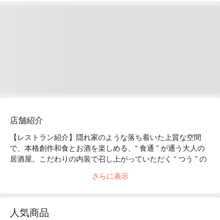
店舗紹介
【レストラン紹介】隠れ家のような落ち着いた上質な空間
で、本格創作和食とお酒を楽しめる、“ 食通 ” が通う大人の
居酒屋。こだわりの内装で召し上がっていただく “ つう ” の
お料理は、すべてのお客様に喜んでいただけるよう創作性の
さらに表示
ある多様なメニューをご用意しております。

【店内雰囲気】和情緒ある落ち着いた雰囲気は、私たちのお
客様へ対するおもてなしの心です。職人の調理風景を見なが
人気商品
らカウンターで飲むも良し、個室でゆっくり語らうも良し。