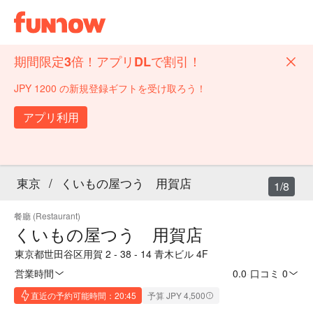
期間限定3倍！アプリDLで割引！
JPY 1200 の新規登録ギフトを受け取ろう！
アプリ利用
東京
/
くいもの屋つう 用賀店
1/8
餐廳 (Restaurant)
くいもの屋つう 用賀店
東京都世田谷区用賀 2 - 38 - 14 青木ビル 4F
営業時間
0.0
·
口コミ 0
直近の予約可能時間：20:45
予算 JPY 4,500