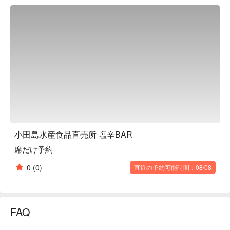
Shiokara Pork Yakisoba: A collaborative dish balancing savory 
shiokara with noodles.

Fresh Squid Shiokara: Smooth, clean flavor from carefully 
fermented local squid.

Local Sake Pairings: Curated to complement the depth of each 
shiokara.

【Customer Reviews】

Rated 4.5 with 185 reviews, visitors love the uniqueness and 
depth of flavor, noting that the bar often fills quickly due to its 
popularity.

【More to Recommend】

Located three minutes from Hakodate Funadamicho Station, it 
小田島水産食品直売所 塩辛BAR
provides a casual, welcoming environment for travelers 
席だけ予約
seeking local specialties. Reserve via FunNow to avoid waiting 
and enjoy a smooth tasting experience.
0
(0)
直近の予約可能時間：08/08
FAQ