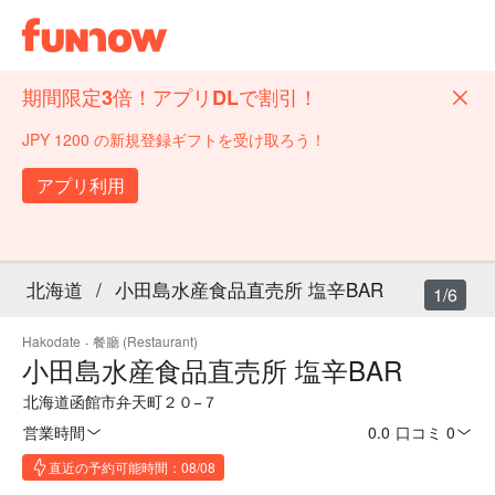
期間限定3倍！アプリDLで割引！
JPY 1200 の新規登録ギフトを受け取ろう！
アプリ利用
北海道
/
小田島水産食品直売所 塩辛BAR
1/6
Hakodate
·
餐廳 (Restaurant)
小田島水産食品直売所 塩辛BAR
北海道函館市弁天町２０−７
営業時間
0.0
·
口コミ 0
直近の予約可能時間：08/08