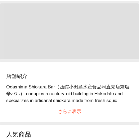
店舗紹介
Odashima Shiokara Bar（函館小田島水産食品㈱直売店兼塩
辛バル） occupies a century-old building in Hakodate and 
specializes in artisanal shiokara made from fresh squid 
fermented with Akita cedar barrels. Guests can enjoy tasting 
さらに表示
sets, creative dishes, and carefully selected local sake.

【Signature Dishes】

Eleven-Flavor Shiokara Tasting: A rare chance to compare 
人気商品
traditional and innovative varieties.
