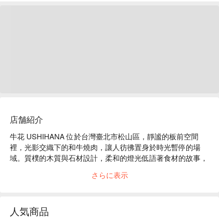
店舗紹介
牛花 USHIHANA 位於台灣臺北市松山區，靜謐的板前空間
裡，光影交織下的和牛燒肉，讓人彷彿置身於時光暫停的場
域。質樸的木質與石材設計，柔和的燈光低語著食材的故事，
營造出一種專屬的饗宴氛圍，讓人心醉神迷。

さらに表示
在這樣的氛圍中，生牛肉海膽壽司捲、紐約客／鹽蔥，以及富
久錦 純米吟釀猶如完美的催化劑，提升了聚會或用餐的體
人気商品
驗。這些精選項目不僅豐富了味覺享受，更為每次造訪增添了