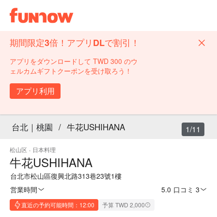
期間限定3倍！アプリDLで割引！
アプリをダウンロードして TWD 300 のウ
ェルカムギフトクーポンを受け取ろう！
アプリ利用
台北｜桃園
/
牛花USHIHANA
1/11
松山区
·
日本料理
牛花USHIHANA
台北市松山區復興北路313巷23號1樓
営業時間
5.0
·
口コミ 3
直近の予約可能時間：12:00
予算 TWD 2,000