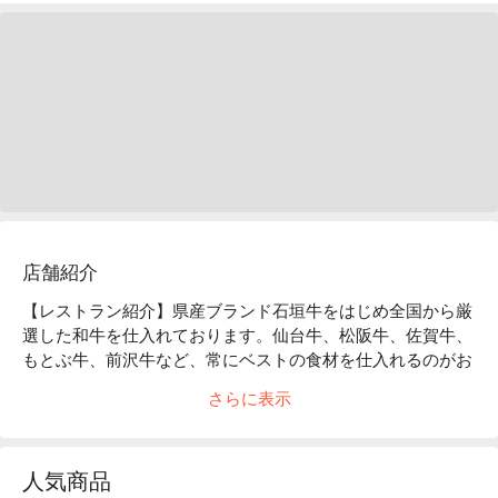
店舗紹介
【レストラン紹介】県産ブランド石垣牛をはじめ全国から厳
選した和牛を仕入れております。仙台牛、松阪牛、佐賀牛、
もとぶ牛、前沢牛など、常にベストの食材を仕入れるのがお
店のモットーです。新感覚の「 焼肉ラウンジ 」でお酒と共
さらに表示
に極上の焼肉をご堪能ください。

【看板メニュー】

極上コース：ブランド牛を使用した牛刺し、にぎりに始ま
人気商品
り、特上タン、焼すき、特選和牛盛り、〆のしゃぶしゃぶま