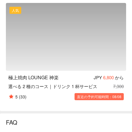
でご堪能頂けるコース。

和牛茶漬け：極上のロース肉を自家製のお出汁で頂く和牛茶
人気
漬け。

【お店の雰囲気】焼肉店ですがお酒や大人の雰囲気を楽しめ
るお店です。朝 3 時まで営業しているので、二軒目・三軒目
としてお使いいただけます。
極上焼肉 LOUNGE 神楽
JPY
6,800
から
選べる 2 種のコース｜ドリンク 1 杯サービス
7,300
5
(33)
直近の予約可能時間：08/08
FAQ