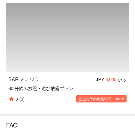
【恋活・友活応援部】出会いがほしい。恋人、結婚相手を探
してる。飲み友達が全国にほしい。恋愛相談できる場所や相
手がほしい。そんな皆さんを応援します！！
BAR ミナワラ
JPY
3,000
から
60 分飲み放題・遊び放題プラン
0
(0)
直近の予約可能時間：08/10
FAQ