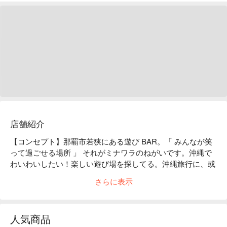
店舗紹介
【コンセプト】那覇市若狭にある遊び BAR。「 みんなが笑
って過ごせる場所 」 それがミナワラのねがいです。沖縄で
わいわいしたい！楽しい遊び場を探してる。沖縄旅行に、或
いは転勤で来たけど知り合いがいない...。老若男女楽しめる
さらに表示
二次会場所を探してる。そんなあなたをお待ちしてます！

【オススメ】カラオケあり、ダーツのボード、サッカーゲー
ムなどみんなで遊べるゲームがたくさん！遊び方は自由自
人気商品
在。笑顔と元気いっぱいのスタッフでお待ちしてます！
