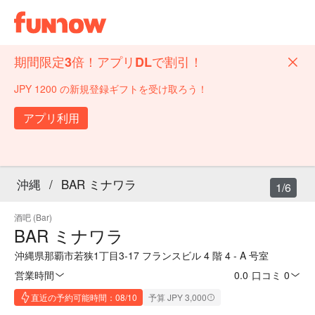
期間限定3倍！アプリDLで割引！
JPY 1200 の新規登録ギフトを受け取ろう！
アプリ利用
沖縄
/
BAR ミナワラ
1/6
酒吧 (Bar)
BAR ミナワラ
沖縄県那覇市若狭1丁目3-17 フランスビル 4 階 4 - A 号室
営業時間
0.0
·
口コミ 0
直近の予約可能時間：08/10
予算 JPY 3,000