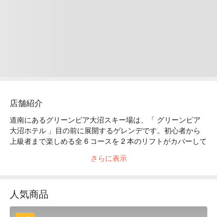
店舗紹介
道南にあるグリーンピア大沼スキー場は、「 グリーンピア
大沼ホテル 」目の前に展開するゲレンデです。初心者から
上級者まで楽しめる全 6 コースを 2 本のリフトがカバーして
います。コンパクトなゲレンデながらも、長い緩斜面が続く
さらに表示
ファミリーロードや上級者向きの最大斜度 30 度のスカイウ
ェイなどスキルに合わせてコース選択もできます。スクール
も充実しているので、スキー場デビューには最適です。ゲレ
人気商品
ンデ下部には、スノーエスカレーターを備えたソリゲレンデ
もあります。