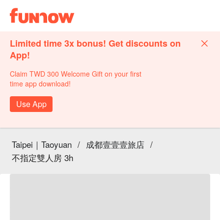
Limited time 3x bonus! Get discounts on
App!
Claim TWD 300 Welcome Gift on your first
time app download!
Use App
Taipei｜Taoyuan
/
成都壹壹壹旅店
/
不指定雙人房 3h