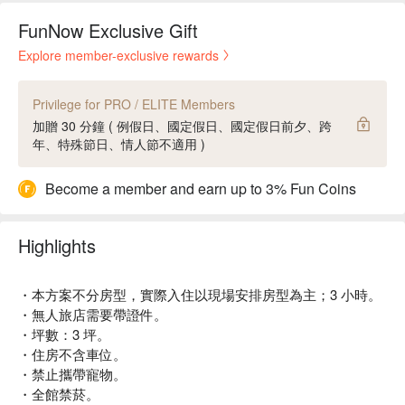
FunNow Exclusive Gift
Explore member-exclusive rewards
Privilege for PRO / ELITE Members
加贈 30 分鐘 ( 例假日、國定假日、國定假日前夕、跨
年、特殊節日、情人節不適用 )
Become a member and earn up to 3% Fun Coins
Highlights
・本方案不分房型，實際入住以現場安排房型為主；3 小時。
・無人旅店需要帶證件。
・坪數：3 坪。
・住房不含車位。
・禁止攜帶寵物。
・全館禁菸。