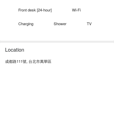
Front desk [24-hour]
Wi-Fi
Charging
Shower
TV
Location
成都路111號, 台北市萬華區