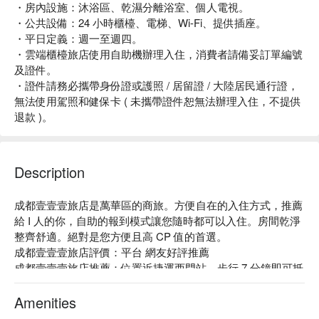
・房內設施：沐浴區、乾濕分離浴室、個人電視。
・公共設備：24 小時櫃檯、電梯、Wi-Fi、提供插座。
・平日定義：週一至週四。
・雲端櫃檯旅店使用自助機辦理入住，消費者請備妥訂單編號
及證件。
・證件請務必攜帶身份證或護照 / 居留證 / 大陸居民通行證，
無法使用駕照和健保卡 ( 未攜帶證件恕無法辦理入住，不提供
退款 )。
Description
成都壹壹壹旅店是萬華區的商旅。方便自在的入住方式，推薦
給 I 人的你，自助的報到模式讓您隨時都可以入住。房間乾淨
整齊舒適。絕對是您方便且高 CP 值的首選。

成都壹壹壹旅店評價：平台 網友好評推薦

成都壹壹壹旅店推薦：位置近捷運西門站，步行 7 分鐘即可抵
達。

成都壹壹壹旅店優惠、成都壹壹壹旅店住宿方案、成都壹壹壹
Amenities
旅店休息方案立刻查看⬇︎