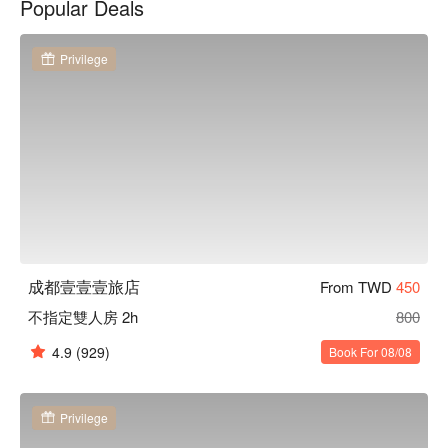
Popular Deals
旅店休息方案立刻查看⬇︎
Privilege
成都壹壹壹旅店
From TWD
450
不指定雙人房 2h
800
4.9
(929)
Book For 08/08
Privilege