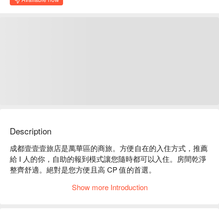
Description
成都壹壹壹旅店是萬華區的商旅。方便自在的入住方式，推薦
給 I 人的你，自助的報到模式讓您隨時都可以入住。房間乾淨
整齊舒適。絕對是您方便且高 CP 值的首選。

成都壹壹壹旅店評價：平台 網友好評推薦

Show more Introduction
成都壹壹壹旅店推薦：位置近捷運西門站，步行 7 分鐘即可抵
達。

成都壹壹壹旅店優惠、成都壹壹壹旅店住宿方案、成都壹壹壹