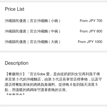
Price List
沖繩縣民優惠｜宮古沖繩麵 ( 小碗 )
From JPY 700
沖繩縣民優惠｜宮古沖繩麵 ( 中碗 )
From JPY 800
沖繩縣民優惠｜宮古沖繩麵 ( 大碗 )
From JPY 1000
Description
【餐廳簡介】「宮古Soba 愛」是由從奶奶到女兒再到孫子傳
承至第 3 代的沖繩麵店，由第 3 代店長掌管店裡事物，以及守
護店裡餐點美味的媽媽負責備料。從傍晚 6 點到隔天清晨 5 
點，用溫暖的媽媽味守護著夜晚的古座。

【推薦菜色】

宮古沖繩麵：以傳統製法熬出的鰹魚湯頭香氣十足，無使用添
加物進行調味對身體溫和。
