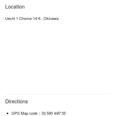
沖繩燉排骨麵：長時間細心熬煮軟嫩的燉排骨吸取湯頭精華堪
Location
稱絕品。

【附近延伸景點】位於沖繩北部少見的營業至深夜的餐廳，想
Uechi 1 Chome-14-6 , Okinawa
不想在充滿南國風情的古座小酌後來碗熱騰騰的解酒沖繩麵
呢？
Directions
GPS Map code：33 590 445*35