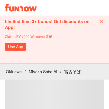
Limited time 3x bonus! Get discounts on
App!
Claim JPY 1200 Welcome Gift!
Use App
Okinawa
/
Miyako Soba Ai
/
宮古そば