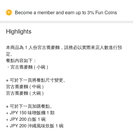
Become a member and earn up to 3% Fun Coins
Highlights
本商品為 1 人份宮古蕎麥麵，請務必以實際來店人數進行預
定。
餐點內容如下：
・宮古蕎麥麵 ( 小碗 )
※ 可於下一頁將餐點尺寸變更。
宮古蕎麥麵 ( 中碗 )
宮古蕎麥麵 ( 大碗 )
※ 可於下一頁加購餐點。
+ JPY 150 味噌飯糰 1 顆
+ JPY 200 白飯 1 碗
+ JPY 200 沖繩風味炊飯 1 碗