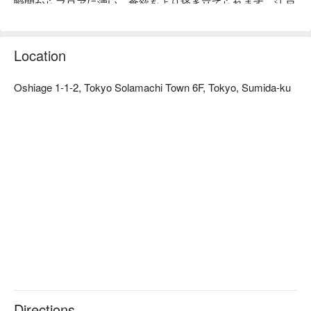
瞬間からフロアに漂い、食欲をより掻き立てられます。江戸
前鰻とは違い、蒸さずに地焼きする鰻は外はカリッと香ばし
く、中はふわっとジューシーな仕上がりです。ひつまぶしは
ねぎとわさびの薬味と出汁などで、

Location
３通りの異なった食べ方でお楽しみできます。

うなぎを単体で食べた後、少しを小鉢によそって、ワサビ、
東京で『本物のひつまぶし』が味わえる当店に是非ご来店く
青ねぎ、海苔を加えます
Oshiage 1-1-2, Tokyo Solamachi Town 6F, Tokyo, Sumida-ku
ださい。
味わいはより繊細で少し辛さもあり、ご飯が進みます🤤
最後に出汁を加えるとお茶漬けになって、とてもさっぱりし
ていて様々な味が融合！あっという間に完食してしまいます
😆
通常のうなぎ丼よりも重たくなく、味変する楽しみもありま
す
東京に来る際は、ぜひ行くべきお店リストに加える価値があ
ります👍
Directions