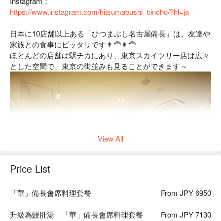
Instagram：
https://www.instagram.com/hitsumabushi_bincho/?hl=ja
日本に10店舗以上ある「ひつまぶし名古屋備長」は、友達や
家族との食事にピッタリです👨‍🦰👩‍🦰
ほとんどの店舗は駅チカにあり、東京スカイツリー店は広々
とした空間で、東京の街並みも見ることができます～
View All
Price List
「華」備長會席料理套餐
From JPY 6950
升級為鰻肝湯｜「華」備長會席料理套餐
From JPY 7130