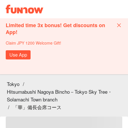
Limited time 3x bonus! Get discounts on
App!
Claim JPY 1200 Welcome Gift!
Use App
Tokyo
/
Hitsumabushi Nagoya Bincho－Tokyo Sky Tree・
Solamachi Town branch
/
「華」備長会席コース