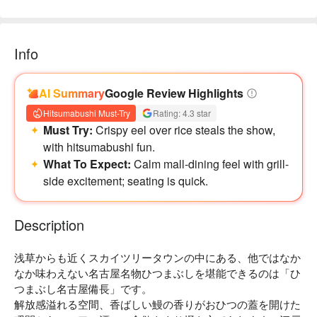
看板メニューのひつまぶしが登場しました～蓋を開けるとす
ぐに香りが広がります
Info
いっぱいのうなぎで白ごはんが見えなくなるくらいです😆
漬物とスープも楽しめます、うなぎにぴったりの組み合わせ
です❤️
AI Summary
Google Review Highlights
鰻はカリカリに焼かれ、脂ののった魚肉に店の独自のタレが
Hitsumabushi Must-Try
Rating: 4.3 star
絶妙に絡みます
Must Try:
Crispy eel over rice steals the show,
一口食べるともうお箸を止められないです😂
with hitsumabushi fun.
What To Expect:
Calm mall-dining feel with grill-
side excitement; seating is quick.
Description
浅草からも近くスカイツリータウンの中にある、他ではなか
なか味わえない名古屋名物ひつまぶしを堪能できるのは「ひ
つまぶし名古屋備長」です。

解放感溢れる空間、香ばしい鰻の香りがおひつの蓋を開けた