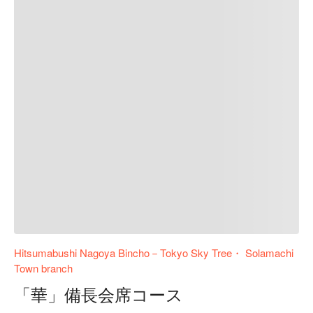
Hitsumabushi Nagoya Bincho－Tokyo Sky Tree・ Solamachi
Town branch
「華」備長会席コース