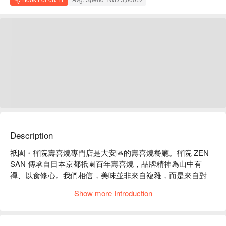
Description
祇園・禪院壽喜燒專門店是大安區的壽喜燒餐廳。禪院 ZEN 
SAN 傳承自日本京都祇園百年壽喜燒，品牌精神為山中有
禪、以食修心。我們相信，美味並非來自複雜，而是來自對
「本質」的極致追求，專注於回到最純粹、最接近自然的味
Show more Introduction
道。

祇園・禪院壽喜燒專門店菜單必點：日式頂級壽喜燒套餐、帝
王蟹茶碗蒸、玉露鮮蝦真丈湯、米澤牛．和牛肋眼、禪院手工