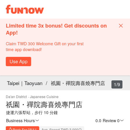
Limited time 3x bonus! Get discounts on
App!
Claim TWD 300 Welcome Gift on your first
time app download!
Use App
Taipei｜Taoyuan
/
祇園・禪院壽喜燒專門店
1/9
Da'an District
·
Japanese Cuisine
祇園・禪院壽喜燒專門店
捷運六張犁站，步行 10 分鐘
Business Hours
0.0
·
Review 0
Book For 08/11
Avg. Spend TWD 3,000