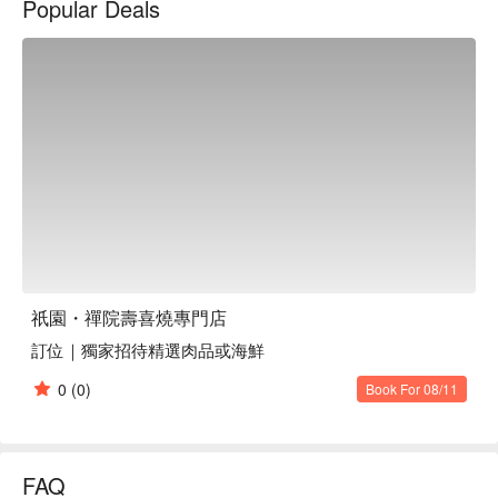
Popular Deals
鳳凰酥

祇園・禪院壽喜燒專門店評價：Google 4.9 星推薦

祇園・禪院壽喜燒專門店推薦：用餐全程提供專人桌邊服務，
讓饕客能優雅且專注地享受料理。

祇園・禪院壽喜燒專門店訂位、祇園・禪院壽喜燒專門店優惠
資訊立刻查看⬇︎
祇園・禪院壽喜燒專門店
訂位｜獨家招待精選肉品或海鮮
0
(0)
Book For 08/11
FAQ