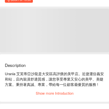
Description
Urania 艾芙蒂亞沙龍是大安區高評價的美甲店。近捷運信義安
和站，店內裝潢舒適質感，讓您享受專業又安心的美甲、美睫
方案。秉持著真誠、專業，帶給每一位顧客最優質的服務 !

Urania 艾芙蒂亞沙龍評價：Google 4.9 星好評；平台 5 星好評 

Show more Introduction
Urania 艾芙蒂亞沙龍服務：我們提供美甲、手足保養服務等服
務

Urania 艾芙蒂亞沙龍推薦：團隊提供專業且客製化的服務，重