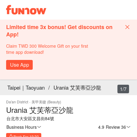
Limited time 3x bonus! Get discounts on
App!
Claim TWD 300 Welcome Gift on your first
time app download!
Use App
Taipei｜Taoyuan
/
Urania 艾芙蒂亞沙龍
1/7
Da'an District
·
美甲美睫 (Beauty)
Urania 艾芙蒂亞沙龍
台北市大安區文昌街84號
Business Hours
4.9
·
Review 36
Book For 19:30