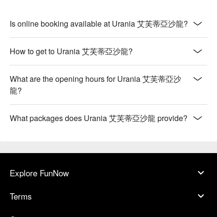
Is online booking available at Urania 艾芙蒂亞沙龍?
How to get to Urania 艾芙蒂亞沙龍?
What are the opening hours for Urania 艾芙蒂亞沙
龍?
What packages does Urania 艾芙蒂亞沙龍 provide?
Explore FunNow
Terms