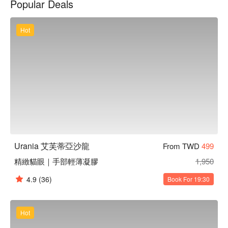
Popular Deals
視尊重與溝通，從評估到建議，為您安排最合適的設計。

Urania 艾芙蒂亞沙龍預約、Urania 艾芙蒂亞沙龍價格、Urania 
艾芙蒂亞沙龍優惠立刻查看 ⬇︎
Hot
Urania 艾芙蒂亞沙龍
From TWD
499
精緻貓眼｜手部輕薄凝膠
1,950
4.9
(36)
Book For 19:30
Hot