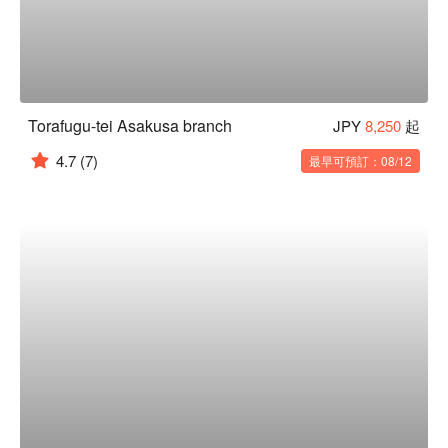
Torafugu-tei Asakusa branch
JPY
8,250
起
4.7
(7)
最早可預訂：08/12