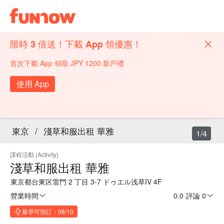
限時 3 倍送！下載 App 領優惠！
首次下載 App 領取 JPY 1200 新戶禮
使用 App
東京
/
淺草和服出租 華雅
1/4
課程活動 (Activity)
淺草和服出租 華雅
東京都台東区雷門 2 丁目 3-7 ドゥエル浅草IV 4F
營業時間
0.0
·
評論 0
最早可預訂：08/10