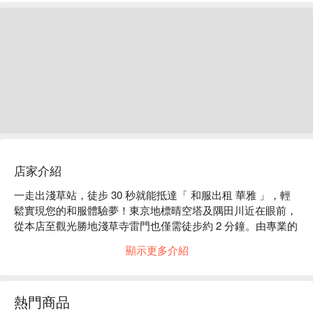
店家介紹
一走出淺草站，徒步 30 秒就能抵達「 和服出租 華雅 」，輕
鬆實現您的和服體驗夢！東京地標晴空塔及隅田川近在眼前，
從本店至觀光勝地淺草寺雷門也僅需徒步約 2 分鐘。由專業的
和服著裝老師為您服務，並且聘請擁有國家資格認證的美容師
顯示更多介紹
幫您設計可愛的髮型，讓您穿上日本傳統和服，漫步在充滿歷
熱門商品