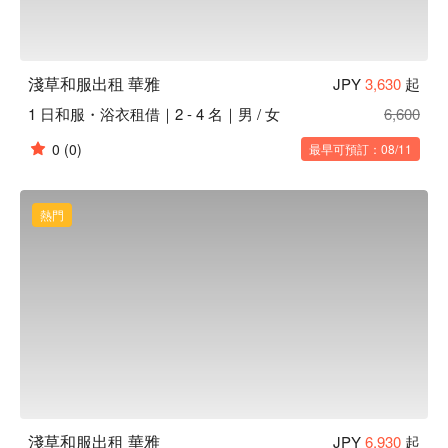
淺草和服出租 華雅
JPY
3,630
起
1 日和服・浴衣租借｜2 - 4 名｜男 / 女
6,600
0
(0)
最早可預訂：08/11
熱門
淺草和服出租 華雅
JPY
6,930
起