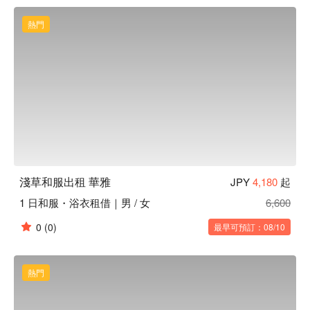
熱門
淺草和服出租 華雅
JPY
4,180
起
1 日和服・浴衣租借｜男 / 女
6,600
0
(0)
最早可預訂：08/10
熱門