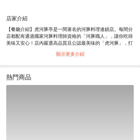
店家介紹
【餐廳介紹】虎河豚亭是一間著名的河豚料理連鎖店。每間分
店都配有通過國家河豚料理師資格的「河豚職人」，讓你吃得
美味又安心！店內嚴選高品質且公認最美味的「虎河豚」，打
造最頂尖的美食饗宴～不試一試怎麼能算來過日本呢？快來虎
顯示更多介紹
河豚亭，品嚐河豚彈牙的絕妙口感吧！

【招牌菜色】活虎河豚套餐、河豚皮刺身、香炸虎河豚

【口碑好評】Google 4.1 星好評推薦⭐️

熱門商品
【更多推薦】位於淺草寺附近，飯後不妨探索周邊的傳統小巷
和古老的商店街，或前往雷門參拜，為旅程增添豐富的文化體
驗吧！