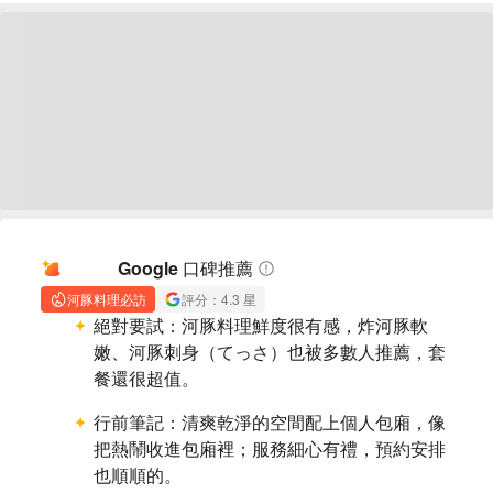
AI 摘要
Google 口碑推薦
河豚料理必訪
評分：4.3 星
絕對要試：
河豚料理鮮度很有感，炸河豚軟
嫩、河豚刺身（てっさ）也被多數人推薦，套
餐還很超值。
行前筆記：
清爽乾淨的空間配上個人包廂，像
把熱鬧收進包廂裡；服務細心有禮，預約安排
也順順的。