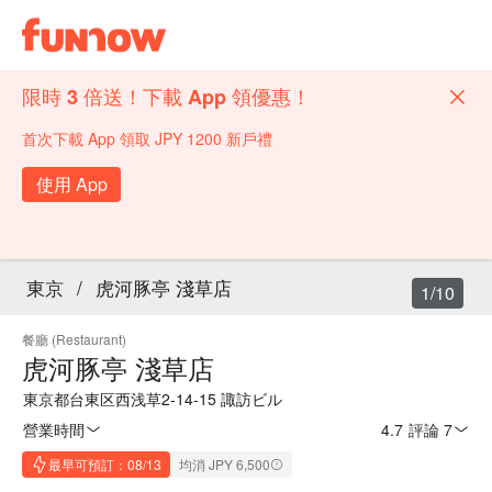
限時 3 倍送！下載 App 領優惠！
首次下載 App 領取 JPY 1200 新戶禮
使用 App
東京
/
虎河豚亭 淺草店
1/10
餐廳 (Restaurant)
虎河豚亭 淺草店
東京都台東区西浅草2-14-15 諏訪ビル
營業時間
4.7
·
評論 7
最早可預訂：08/13
均消 JPY 6,500