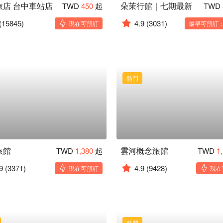
旅店 台中車站店
朵茉行館｜七期最新
TWD
450
起
TWD
(15845)
4.9
(3031)
現在可預訂
最早可預訂：1
熱門
旅館
雲河概念旅館
TWD
1,380
起
TWD
1
9
(3371)
4.9
(9428)
現在可預訂
現在
熱門