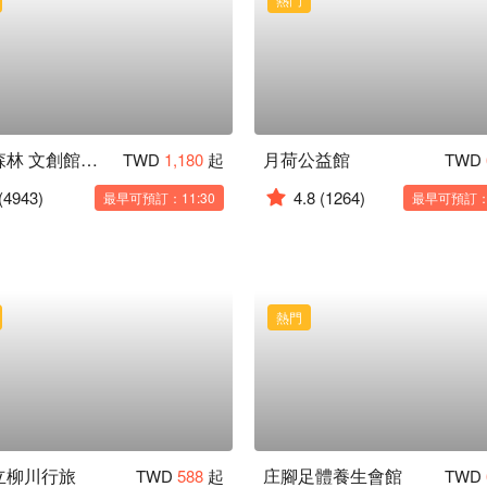
挪威森林 文創館｜全新開幕設計旅店
月荷公益館
TWD
1,180
起
TWD
(4943)
4.8
(1264)
最早可預訂：11:30
最早可預訂：1
熱門
立柳川行旅
庄腳足體養生會館
TWD
588
起
TWD