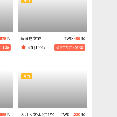
薩圖恩文旅
629
起
TWD
499
起
4.9
(1201)
1:30
最早可預訂：08/09
熱門
天月人文休閒旅館
699
起
TWD
1,080
起