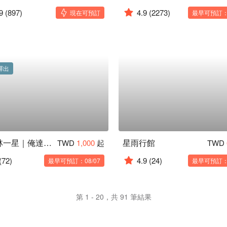
9
(897)
4.9
(2273)
現在可預訂
最早可預訂：1
釋出
米其林一星｜俺達の肉屋
星雨行館
TWD
1,000
起
TWD
(72)
4.9
(24)
最早可預訂：08/07
最早可預訂：1
第 1 - 20，共 91 筆結果