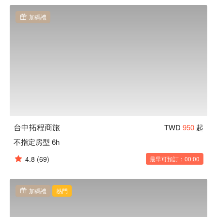
吃及文化景觀。

台中拓程商旅優惠、台中拓程商旅住宿方案、台中拓程商旅休
加碼禮
息方案立刻查看⬇︎
台中拓程商旅
TWD
950
起
不指定房型 6h
4.8
(69)
最早可預訂：00:00
加碼禮
熱門