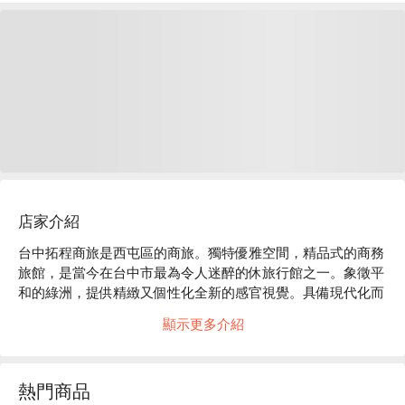
店家介紹
台中拓程商旅是西屯區的商旅。獨特優雅空間，精品式的商務
旅館，是當今在台中市最為令人迷醉的休旅行館之一。象徵平
和的綠洲，提供精緻又個性化全新的感官視覺。具備現代化而
寬敞的房間，精雕琢磨符合當今需求，並提供全備服務，讓您
顯示更多介紹
舒心入住。

台中拓程商旅評價：Google 4.0 星 

台中拓程商旅推薦：交通便利，距台中高鐵站開車約 25 分
熱門商品
鐘；鄰近逢甲夜市及秋紅谷景觀生態公園，可輕鬆體驗當地小