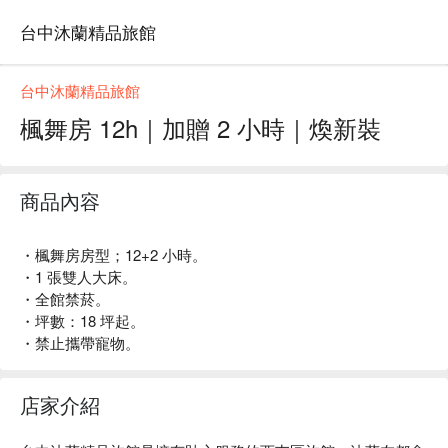
台中沐蘭精品旅館
台中沐蘭精品旅館
楓舞房 12h｜加贈 2 小時｜煥新裝
商品內容
・楓舞房房型；12+2 小時。
・1 張雙人大床。
・全館禁菸。
・坪數：18 坪起。
・禁止攜帶寵物。
店家介紹