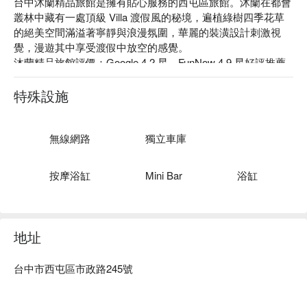
台中沐蘭精品旅館是擁有貼心服務的西屯區旅館。沐蘭在都會
叢林中藏有一處頂級 Villa 渡假風的秘境，遍植綠樹四季花草
的絕美空間滿溢著寧靜與浪漫氛圍，華麗的裝潢設計刺激視
覺，漫遊其中享受渡假中放空的感覺。

沐蘭精品旅館評價：Google 4.2 星、FunNow 4.9 星好評推薦

沐蘭精品旅館推薦：近高鐵台中站，車程約 10 分鐘即可抵
達，距離台中火車站有 20 分鐘車程，比鄰秋紅谷公園、新光
特殊設施
三越、 Tiger City 及逢甲夜市，可同時貼近大自然也能享受購
物與美食的樂趣。

台中沐蘭精品旅館優惠、台中沐蘭精品旅館住宿方案、台中沐
無線網路
獨立車庫
蘭精品旅館休息方案立刻查看⬇︎
按摩浴缸
Mini Bar
浴缸
地址
台中市西屯區市政路245號