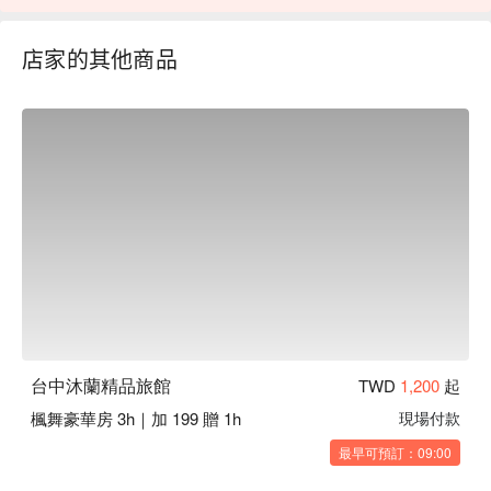
店家的其他商品
台中沐蘭精品旅館
TWD
1,200
起
楓舞豪華房 3h｜加 199 贈 1h
現場付款
不
最早可預訂：09:00