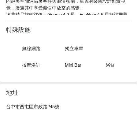
的絕美空間滿溢著寧靜與浪漫氛圍，華麗的裝潢設計刺激視
覺，漫遊其中享受渡假中放空的感覺。

沐蘭精品旅館評價：Google 4.2 星、FunNow 4.9 星好評推薦

沐蘭精品旅館推薦：近高鐵台中站，車程約 10 分鐘即可抵
達，距離台中火車站有 20 分鐘車程，比鄰秋紅谷公園、新光
特殊設施
三越、 Tiger City 及逢甲夜市，可同時貼近大自然也能享受購
物與美食的樂趣。

台中沐蘭精品旅館優惠、台中沐蘭精品旅館住宿方案、台中沐
無線網路
獨立車庫
蘭精品旅館休息方案立刻查看⬇︎
按摩浴缸
Mini Bar
浴缸
地址
台中市西屯區市政路245號