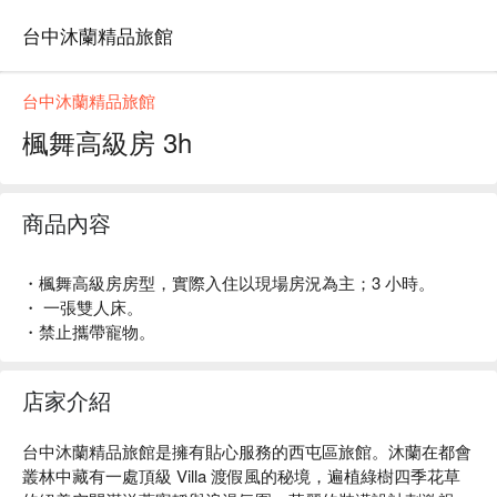
台中沐蘭精品旅館
台中沐蘭精品旅館
楓舞高級房 3h
商品內容
・楓舞高級房房型，實際入住以現場房況為主；3 小時。
・ 一張雙人床。
・禁止攜帶寵物。
店家介紹
台中沐蘭精品旅館是擁有貼心服務的西屯區旅館。沐蘭在都會
叢林中藏有一處頂級 Villa 渡假風的秘境，遍植綠樹四季花草