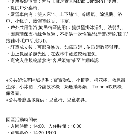
・使用餐點位置：皆於【麻尼食堂Maniq Canteen】使用。
・提供戶外桌椅。
・露營車內有：雙人床*1、上下舖*1、冷暖氣、除濕機、浴
巾、小鏡子、液體電蚊香、耳塞。
・戶外共用衛浴(於民宿區使用)：提供壁掛沐浴乳、洗髮乳。
・因應環保支持綠色旅遊，不提供一次性備品(牙膏/牙刷/梳子/
拖鞋/小毛巾/刮鬍刀)。
・訂單成立後，可部份修改。如需取消，依取消政策辦理。
・山上昆蟲多趨光性，在森林中旅遊較難避免。
・寵物入住規範請參考"客戶須知"或至官網確認
※公共盥洗室區域提供：寶寶澡盆、小椅凳、棉花棒、救急衛
生綿、小冰箱、冷熱飲水機、奶瓶消毒鍋、 Tescom吹風機、
保溫壺。
※公共餐廳區域提供：兒童椅、兒童餐具。
園區活動時間表
・入園時間：14:00、入住時間：16:00
・迎賓點心：14:30-16:00