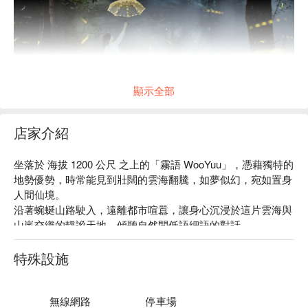
顯示全部
店家介紹
Step into the Atayal firefly sanctuary, where fireflies dance
坐落於 海拔 1200 公尺 之上的「霧語 WooYuu」，憑藉獨特的
across the mountain valleys. On this pristine land, discover the
地勢優勢，時常能見到壯闊的雲海翻騰，如夢似幻，宛如置身
cultural legends passed down through generations of the
人間仙境。

Atayal people, and immerse yourself in a romantic summer
沿著蜿蜒山路駛入，遠離都市喧囂，讓身心沉浸於這片雲海與
night among the fireflies — capturing your own perfect
山嵐交織的靜謐天地，傾聽自然間低語細語的對話。

moment.
在一泊二食的深度旅遊體驗中，細細品味大地恩賜的風味，感
受山林的純粹與寧靜。這裡，不只是住宿，更是一場身心靈的
特殊設施
✦ Event Highlight｜Enter the Atayal century-old firefly
療癒之旅。
sanctuary, wait as the forest comes alive with light, and
experience nature's most magical spectacle.
無線網路
停車場