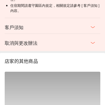
Firefly Sanctuary — a private Atayal tribal ground not open to
住宿期間請遵守園區內規定，相關規定請參考 [ 客戶須知 ]
the general public.
內容。
・Activity: Guided tour of the Atayal Firefly Sanctuary
(approximately 1 hour including transit)
・Online registration fees:
客戶須知
・TWD 550 / Adult
・TWD 350 / Child (90–130 cm)
・TWD 100 / Pet companion fee (per pet)
取消與更改辦法
・Children under 90 cm are welcome at no extra charge.
Please note that child car seat are not available on-site. For
your child's safety, parents are required to drive separately and
sign a Child Participation Risk Waiver before departure.
店家的其他商品
・Activity schedule: This activity runs in timed sessions. Your
session will be assigned at check-in and may be adjusted
based on the day's conditions. We appreciate your
understanding and flexibility.
・Session 1｜19:00 – 20:00 (please gather 10 minutes
early)
・Session 2｜19:30 – 20:30 (please gather 10 minutes
early)