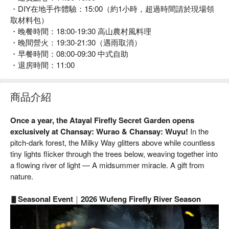
・DIY在地手作體驗：15:00（約1小時，超過時間請於現場領
取材料包）
・晚餐時間：18:00-19:30 高山農村風料理
・晚間營火：19:30-21:30（遇雨取消）
・早餐時間：08:00-09:30 中式自助
・退房時間：11:00
商品介紹
Once a year, the Atayal Firefly Secret Garden opens
exclusively at Chansay: Wurao & Chansay: Wuyu!
In the
pitch-dark forest, the Milky Way glitters above while countless
tiny lights flicker through the trees below, weaving together into
a flowing river of light — A midsummer miracle. A gift from
nature.
▋Seasonal Event｜2026 Wufeng Firefly River Season