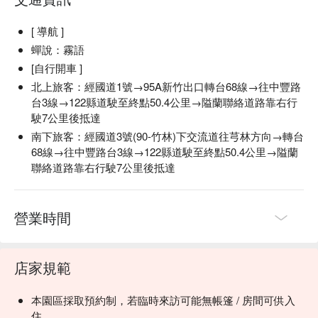
[ 導航 ]
蟬說：霧語
[自行開車 ]
北上旅客：經國道1號→95A新竹出口轉台68線→往中豐路
台3線→122縣道駛至終點50.4公里→隘蘭聯絡道路靠右行
駛7公里後抵達
南下旅客：經國道3號(90-竹林)下交流道往芎林方向→轉台
68線→往中豐路台3線→122縣道駛至終點50.4公里→隘蘭
聯絡道路靠右行駛7公里後抵達
營業時間
店家規範
【Event Details】
本園區採取預約制，若臨時來訪可能無帳篷 / 房間可供入
・"Nighttime Firefly Viewing" takes place at the Atayal Century
住。