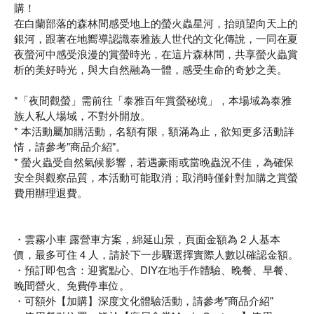
購！
在白蘭部落的森林間感受地上的螢火蟲星河，抬頭望向天上的
銀河，跟著在地嚮導認識泰雅族人世代的文化傳說，一同在夏
夜螢河中感受浪漫的賞螢時光，在這片森林間，共享螢火蟲賞
析的美好時光，與大自然融為一體，感受生命的奇妙之美。
*「夜間觀螢」需前往「泰雅百年賞螢秘境」，本場域為泰雅
族人私人場域，不對外開放。
* 本活動屬加購活動，名額有限，額滿為止，欲知更多活動詳
情，請參考"商品介紹"。
* 螢火蟲受自然氣候影響，若遇豪雨或當晚蟲況不佳，為確保
安全與觀察品質，本活動可能取消；取消時僅針對加購之賞螢
費用辦理退費。
・雲霧小車 露營車方案，綿延山景，頁面金額為 2 人基本
價，最多可住 4 人，請於下一步驟選擇實際人數以確認金額。
・預訂即包含：迎賓點心、DIY在地手作體驗、晚餐、早餐、
晚間營火、免費停車位。
・可額外【加購】深度文化體驗活動，請參考"商品介紹"