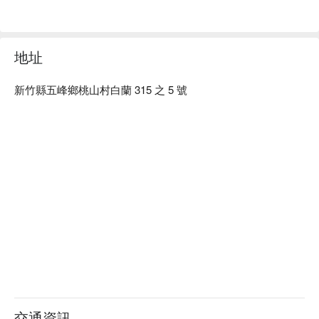
地址
新竹縣五峰鄉桃山村白蘭 315 之 5 號
✦ Event Highlight｜Surrounded by fireflies in an enchanted
forest — dance with them and take home the most precious
memory of the night.
交通資訊