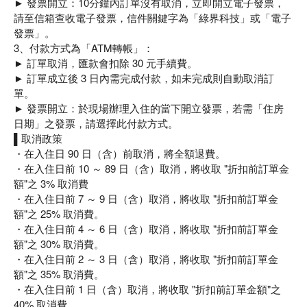
► 發票開立：10分鐘內訂單沒有取消，立即開立電子發票，
請至信箱查收電子發票，信件關鍵字為「綠界科技」或「電子
發票」。
3、付款方式為「ATM轉帳」：
► 訂單取消，匯款會扣除 30 元手續費。
► 訂單成立後 3 日內需完成付款，如未完成則自動取消訂
單。
► 發票開立：於現場辦理入住的當下開立發票，若需「住房
日期」之發票，請選擇此付款方式。
▌取消政策
・在入住日 90 日（含）前取消，將全額退費。
・在入住日前 10 ～ 89 日（含）取消，將收取 "折扣前訂單金
額"之 3% 取消費
・在入住日前 7 ～ 9 日（含）取消，將收取 "折扣前訂單金
額"之 25% 取消費。
・在入住日前 4 ～ 6 日（含）取消，將收取 "折扣前訂單金
額"之 30% 取消費。
・在入住日前 2 ～ 3 日（含）取消，將收取 "折扣前訂單金
額"之 35% 取消費。
・在入住日前 1 日（含）取消，將收取 "折扣前訂單金額"之
40% 取消費。