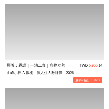
蟬說：霧語｜一泊二食｜寵物友善
TWD
5,900
起
山峰小徑 A 帳棚｜依入住人數計價｜2026
最早可預訂：08/09