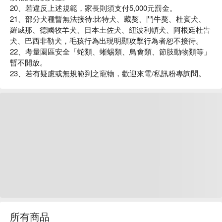
20、若違反上述規範，家長則須支付5,000元罰金。
21、部分犬種暫無法接待:比特犬、藏獒、鬥牛獒、杜賓犬、
羅威那、德國牧羊犬、日本土佐犬、紐波利頓犬、阿根廷杜告
犬、巴西非勒犬，毛孩行為出現明顯攻擊行為者恕不接待。
22、考量園區安全「蛇類、蜥蜴類、鳥禽類、節肢動物類等」
暫不開放。
23、若有疑慮或無規範到之寵物，歡迎來電/私訊粉專詢問。
所有商品