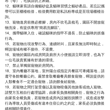
布（母），毛孩請勿上床鋪。
12、貓咪家長請自備貓砂盆及貓咪習慣之貓砂產品。若忘記攜
帶可以至櫃檯租借，租借費用歡迎私訊粉專或是至現場櫃檯洽
詢。
13、寵物進房前務必擦腳，房內不吹毛及梳毛，園區不開放寵
物洗澡，有提供專用“簡易洗腳區”。
14、攜帶貓咪入住，確認貓咪的指甲不過長，防止貓咪的抓傷
行為。
15、若寵物出現攻擊行為、連續吠叫，且家長無法即時制止，
蟬說場域有權不接待、不退費。
16、寵物於園區內或房間及廁所大小便後請立即清理，也為下
一位毛孩貴賓擁有舒適的環境。
17、禁止單獨留寵物於房間內。
18、室內餐廳不落地，室外陽台或指定共餐區可牽繩落地，請
遵守各館餐廳公約。嚴禁拿取餐廳餐具餵食寵物，蟬說提供的
人類餐食不一定適合寵物，請勿餵食給寵物。
19、若寵物之間打架受傷以及寵物咬傷其他旅客或他人寵物。
請雙方互相自行處理協調，由家長負擔相關責任，寵物之行為
由家長全權負責，若寵物造成房內設施毀損髒汙，或造成攻擊
行為導致人員受傷或有違本住宿公約之約定，家長必須負擔後
續相關賠償責任。