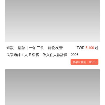
蟬說：霧語｜一泊二食｜寵物友善
TWD
5,400
起
民宿通鋪 4 人 E 套房｜依入住人數計價｜2026
最早可預訂：08/10