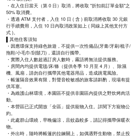
・在入住日當天（第 0 日）取消，將收取 "折扣前訂單金額"之
50% 取消費。
・透過 ATM 支付者，入住 10 日 ( 含 ) 前取消將收取 30 元銀
行手續費用，入住 10 日內取消政策如上 ( 同線上其他支付方
式 )。
▌其他住客須知
・因應環保支持綠色旅遊，不提供一次性備品(牙膏/牙刷/梳子/
拖鞋/小毛巾/刮鬍刀)，還請自行攜帶。
・實際入住人數超過訂房人數時，霧語將無法提供服務。
・房間內均提供電毯/床/條（提供冬季 10 月至 4 月）、除濕
機、風扇，請勿自行攜帶其他電器用品，造成跳電風險。
・帳篷隔音效果有限，對聲音較敏感的旅客請斟酌，現場有提
供耳塞。
・為維護山林環境，本園區不提供非園區內提供之野炊烤肉活
動。
・本營區已正式開放「全區」提供寵物入住。詳閱下方寵物公
約。
・此處群山環繞，早晚偏涼，且蚊蟲較多，請記得攜帶保暖衣
物。
・外出時，隨時將帳篷的拉鍊關上，如偶遇野生動物，禁止投