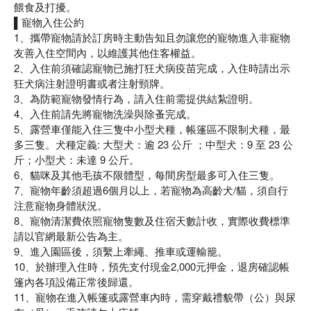
餵食及打擾。
▌寵物入住公約
1、攜帶寵物請於訂房時主動告知且勿讓您的寵物進入非寵物
友善入住空間內，以維護其他住客權益。
2、入住前須確認寵物已施打狂犬病疫苗完成，入住時請出示
狂犬病注射證明書或者注射頸牌。
3、為防範寵物發情行為，請入住前需提供結紮證明。
4、入住前請先將寵物洗澡與除蚤完成。
5、露營車僅能入住三隻中小型犬種，帳篷區不限制犬種，最
多三隻。犬種定義: 大型犬：逾 23 公斤 ；中型犬：9 至 23 公
斤；小型犬：未達 9 公斤。
6、貓咪及其他毛孩不限體型，每間房型最多可入住三隻。
7、寵物年齡須超過6個月以上，若寵物為高齡犬/貓，須自行
注意寵物身體狀況。
8、寵物清潔費依照寵物隻數及住宿天數計收，實際收費標準
請以官網最新公告為主。
9、進入園區後，須繫上牽繩、推車或運輸籠。
10、於辦理入住時，預先支付現金2,000元押金，退房確認帳
篷內各項設備正常後歸還。
11、寵物在進入帳篷或露營車內時，需穿戴禮貌帶（公）與尿