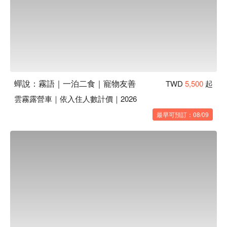
蟬說：霧語｜一泊二食｜寵物友善
TWD
5,500
起
雲霧露營車｜依入住人數計價｜2026
最早可預訂：08/09