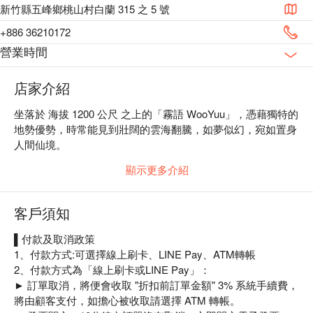
新竹縣五峰鄉桃山村白蘭 315 之 5 號
+886 36210172
營業時間
店家介紹
坐落於 海拔 1200 公尺 之上的「霧語 WooYuu」，憑藉獨特的
地勢優勢，時常能見到壯闊的雲海翻騰，如夢似幻，宛如置身
人間仙境。

沿著蜿蜒山路駛入，遠離都市喧囂，讓身心沉浸於這片雲海與
顯示更多介紹
山嵐交織的靜謐天地，傾聽自然間低語細語的對話。

在一泊二食的深度旅遊體驗中，細細品味大地恩賜的風味，感
受山林的純粹與寧靜。這裡，不只是住宿，更是一場身心靈的
客戶須知
療癒之旅。
▌付款及取消政策
1、付款方式:可選擇線上刷卡、LINE Pay、ATM轉帳
2、付款方式為「線上刷卡或LINE Pay」：
► 訂單取消，將便會收取 "折扣前訂單金額" 3% 系統手續費，
將由顧客支付，如擔心被收取請選擇 ATM 轉帳。