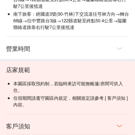
駛7公里後抵達
南下旅客：經國道3號(90-竹林)下交流道往芎林方向→轉台
68線→往中豐路台3線→122縣道駛至終點50.4公里→隘蘭
聯絡道路靠右行駛7公里後抵達
營業時間
【活動資訊】
店家規範
・活動內容：泰雅族打獵、山林探索、營火小米酒
・報名費用：TWD 990 / 人，原價報名費用 TWD 2500 / 人
本園區採取預約制，若臨時來訪可能無帳篷/房間可供入
・活動時間：19:30-21:30（週一至週日，週三固定休團）
住。
・活動的開團與否，會因天候因素、報名人數，到當天 17:00
住宿期間請遵守園區內規定，相關規定請參考 [ 客戶須知 ]
來決定是否成團。
內容。
・活動如遇雨，將採半室內的方式進行活動，視氣候狀況評估
是否進入森林。
・若是線上已加購完成付費之客人，當天若不開團，現場會協
客戶須知
助客人申請線上退款事宜 ( 退款工作天：不含例假日 7 - 14 天
)。