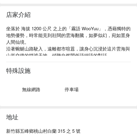
店家介紹
沿著泰雅獵徑前行，穿越霧氣繚繞的古道，在山林間感受獵人
坐落於 海拔 1200 公尺 之上的「霧語 WooYuu」，憑藉獨特的
文化的智慧與精神。我們將與在地嚮導一同踏上這場尋根之
地勢優勢，時常能見到壯闊的雲海翻騰，如夢似幻，宛如置身
旅，學習如何辨識獵徑、聆聽族人的故事，感受山林與部落文
人間仙境。

化的深度連結。
沿著蜿蜒山路駛入，遠離都市喧囂，讓身心沉浸於這片雲海與
✦ 活動亮點｜踏入獵人的夜行世界，學習辨識獵徑，靜心傾聽
山嵐交織的靜謐天地，傾聽自然間低語細語的對話。

山林的聲音，幸運時還能一睹山羌與飛鼠的身影
在一泊二食的深度旅遊體驗中，細細品味大地恩賜的風味，感
受山林的純粹與寧靜。這裡，不只是住宿，更是一場身心靈的
特殊設施
療癒之旅。
無線網路
停車場
地址
新竹縣五峰鄉桃山村白蘭 315 之 5 號