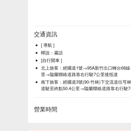
交通資訊
[ 導航 ]
蟬說：霧語
[自行開車 ]
北上旅客：經國道1號→95A新竹出口轉台68線→
里→隘蘭聯絡道路靠右行駛7公里後抵達
南下旅客：經國道3號(90-竹林)下交流道往芎
道駛至終點50.4公里→隘蘭聯絡道路靠右行駛
營業時間
✦ 活動亮點｜點燃篝火，讓跳躍的火光映照夜色