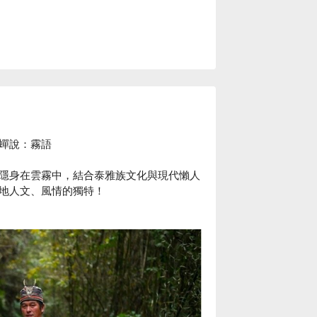
）
蟬說：霧語
隱身在雲霧中，結合泰雅族文化與現代懶人
地人文、風情的獨特！