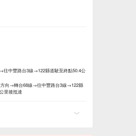
往中豐路台3線→122縣道駛至終點50.4公
林方向→轉台68線→往中豐路台3線→122縣
7公里後抵達
，舉杯小米酒，品味自然間的純粹與溫度