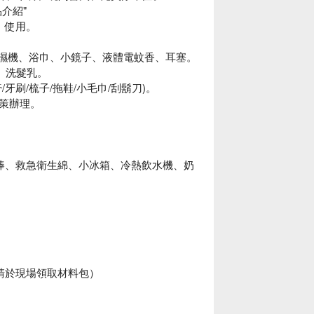
介紹"
n】使用。
除濕機、浴巾、小鏡子、液體電蚊香、耳塞。
、洗髮乳。
刷/梳子/拖鞋/小毛巾/刮鬍刀)。
策辦理。
棒、救急衛生綿、小冰箱、冷熱飲水機、奶
間請於現場領取材料包）