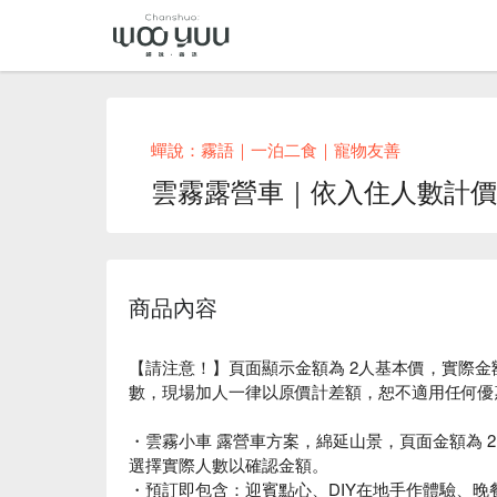
蟬說：霧語｜一泊二食｜寵物友善
雲霧露營車｜依入住人數計價｜
商品內容
【請注意！】頁面顯示金額為 2人基本價，實際
數，現場加人一律以原價計差額，恕不適用任何優
・雲霧小車 露營車方案，綿延山景，頁面金額為 2
選擇實際人數以確認金額。
・預訂即包含：迎賓點心、DIY在地手作體驗、