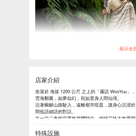
顯示全
店家介紹
坐落於 海拔 1200 公尺 之上的「霧語 WooY
沿著泰雅獵徑前行，穿越霧氣繚繞的古道，在山林
雲海翻騰，如夢似幻，宛如置身人間仙境。

地嚮導一同踏上這場尋根之旅，學習如何辨識獵徑
沿著蜿蜒山路駛入，遠離都市喧囂，讓身心沉浸於
深度連結。
間低語細語的對話。

✦ 活動亮點｜踏入獵人的夜行世界，學習辨識獵
在一泊二食的深度旅遊體驗中，細細品味大地恩賜
山羌與飛鼠的身影
只是住宿，更是一場身心靈的療癒之旅。
特殊設施