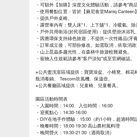
・可額外【加購】深度文化體驗活動，請參考"商品
・使用餐點位置：皆於【麻尼食堂Maniq Cantee
・提供戶外桌椅。
・露營車內有：雙人床*1、上下舖*1、冷暖氣、
・戶外共用衛浴(於民宿區使用)：提供壁掛沐浴乳
・因應環保支持綠色旅遊，不提供一次性備品(牙膏/牙
・訂單成立後，可部份修改。如需取消，依取消政
・山上昆蟲多趨光性，在森林中旅遊較難避免。
・寵物入住規範請參考"客戶須知"或至官網確認。
※公共盥洗室區域提供：寶寶澡盆、小椅凳、棉花
瓶消毒鍋、 Tescom吹風機、保溫壺。
※公共餐廳區域提供：兒童椅、兒童餐具。
園區活動時間表
・入園時間：14:00、入住時間：16:00
・迎賓點心：14:30-16:00
・DIY在地手作體驗：15:00（約1小時，超過時
・晚餐時間：18:00-19:30 高山農村風料理
・晚間營火：19:30-21:30（遇雨取消）