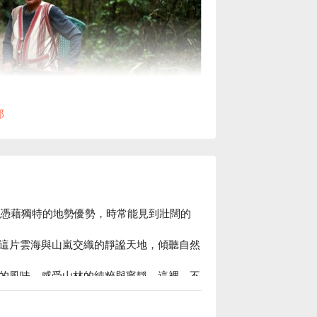
部
uu」，憑藉獨特的地勢優勢，時常能見到壯闊的
間感受獵人文化的智慧與精神。我們將與在
、聆聽族人的故事，感受山林與部落文化的
這片雲海與山嵐交織的靜謐天地，傾聽自然
徑，靜心傾聽山林的聲音，幸運時還能一睹
的風味，感受山林的純粹與寧靜。這裡，不