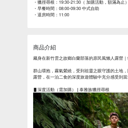
・獵徑尋根：19:30-21:30（ 加購活動，額滿為止
・早餐時間：08:00-09:30 中式自助
・退房時間：11:00
商品介紹
藏身在新竹雲之故鄉白蘭部落的原民風懶人露營｜
群山環抱，霧氣縈繞，受到祖靈之眼守護的土地，
露營，在一泊二食的深度旅遊體驗中充分感受到當
▋深度活動（需加購） | 泰雅族獵徑尋根