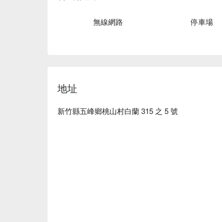
無線網路
停車場
地址
新竹縣五峰鄉桃山村白蘭 315 之 5 號
✦ 活動亮點｜坐在獵寮中，圍著微光聆聽獵人嚮
智慧與傳承