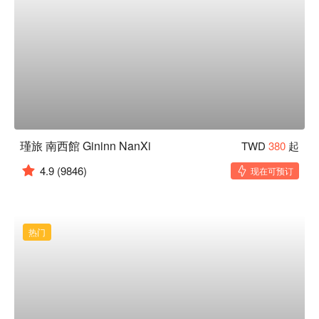
瑾旅 南西館 Gininn NanXi
TWD
380
起
4.9
(9846)
现在可预订
热门