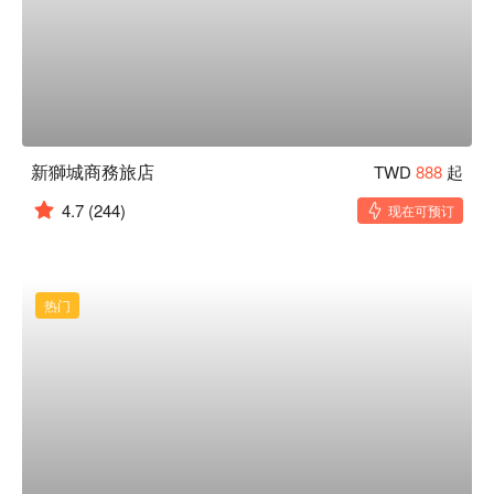
新獅城商務旅店
TWD
888
起
4.7
(244)
现在可预订
热门