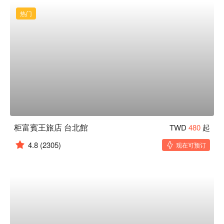
热门
柜富賓王旅店 台北館
TWD
480
起
4.8
(2305)
现在可预订