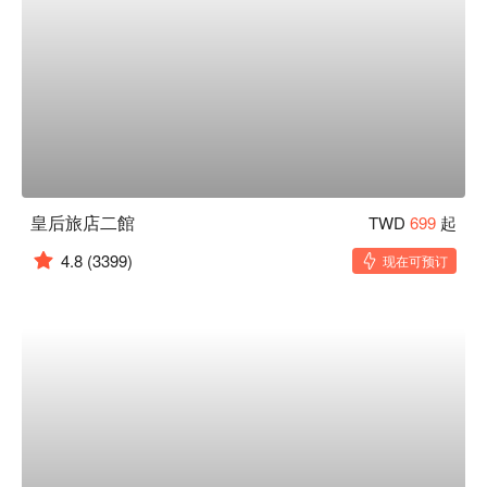
皇后旅店二館
TWD
699
起
4.8
(3399)
现在可预订