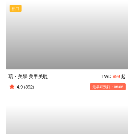
热门
瑞・美學 美甲美睫
TWD
999
起
4.9
(892)
最早可预订：08/08