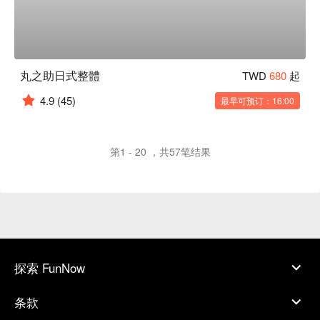
丸之助日式整體
TWD
680
起
4.9
(45)
最早可预订：16:00
第1 - 20 ，共57笔结果
探索 FunNow
条款