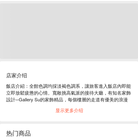
店家介绍
飯店介紹：全館色調均採淡褐色調系，讓旅客進入飯店內即能
立即放鬆疲憊的心情。寬敞挑高氣派的接待大廳，有知名家飾
設計─Gallery Su的家飾精品，每個樓層的走道有優美的浪漫
樂派、現代樂派古典音樂輕輕流洩，提供給商務人士耳目一新
显示更多介绍
的休憩空間。

便捷交通：距離捷運北門站及桃園機場捷運台北車站站皆約步
行 10 分鐘，鄰近大稻埕歷史老街、寧夏夜市等知名景點。

热门商品
貼心服務：提供免費 Wi-Fi、24 小時接待櫃台、健身房、停車