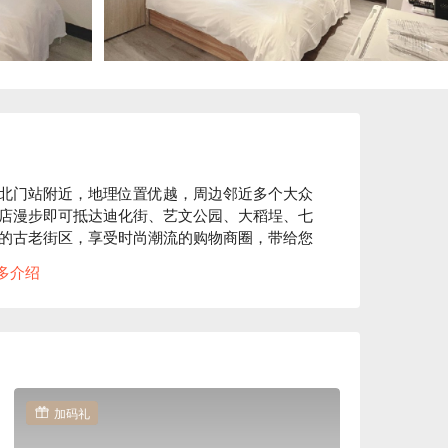
北门站附近，地理位置优越，周边邻近多个大众
店漫步即可抵达迪化街、艺文公园、大稻埕、七
的古老街区，享受时尚潮流的购物商圈，带给您
多介绍
全，提供舒适寝具与贴心服务，此外，旅店价格
通和丰富娱乐选择皆能满足您的需求，感受城市
新狮城商务旅店休息方案立刻查看⬇︎
加码礼