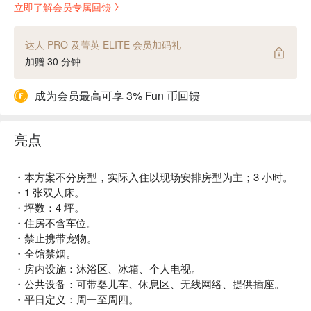
立即了解会员专属回馈
达人 PRO 及菁英 ELITE 会员加码礼
加赠 30 分钟
成为会员最高可享 3% Fun 币回馈
亮点
・本方案不分房型，实际入住以现场安排房型为主；3 小时。
・1 张双人床。
・坪数：4 坪。
・住房不含车位。
・禁止携带宠物。
・全馆禁烟。
・房内设施：沐浴区、冰箱、个人电视。
・公共设备：可带婴儿车、休息区、无线网络、提供插座。
・平日定义：周一至周四。