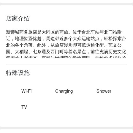
店家介绍
新狮城商务旅店是大同区的商旅。位于台北车站与北门站附
近，地理位置优越，周边邻近多个大众运输站点，轻松探索台
北的各个角落。此外，从旅店漫步即可抵达迪化街、艺文公
园、大稻埕、七条通及西门町等着名景点，前往充满历史文化
氛围的古老街区，享受时尚潮流的购物商圈，带给您多样化的
体验。

新狮城商务旅店评价：网友好评推荐

特殊设施
新狮城商务旅店推荐：各式房型明亮干净，设备齐全，提供舒
适寝具与贴心服务，此外，旅店价格实惠，无论是短期休憩，
还是商务出差，便利的交通和丰富娱乐选择皆能满足您的需
Wi-Fi
Charging
Shower
求，感受城市独特风情。

新狮城商务旅店优惠、新狮城商务旅店住宿方案、新狮城商务
TV
旅店休息方案立刻查看⬇︎