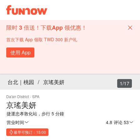
限时 3 倍送！下载App 领优惠！
首次下载 App 领取 TWD 300 新户礼
使用 App
台北｜桃园
/
京瑤美妍
1/17
Da'an District
·
SPA
京瑤美妍
捷運忠孝敦化站，步行 5 分鐘
营业时间
4.8
·
评论 53
最早可预订：15:00