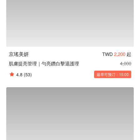
京瑤美妍
TWD
2,200
起
肌膚提亮管理｜勻亮鑽白擊退護理
4,000
4.8
(53)
最早可预订：15:00