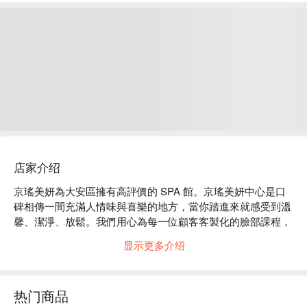
店家介绍
京瑤美妍為大安區擁有高評價的 SPA 館。京瑤美妍中心是口
碑相傳一間充滿人情味與喜樂的地方，當你踏進來就感受到溫
馨、潔淨、放鬆。我們用心為每一位顧客客製化的臉部課程，
讓各種不同膚質得到最好的改善，身體舒壓和局部雕塑及岩盤
显示更多介绍
浴一系列的課程，讓你沉殿身心靈，完全放鬆去感受生命的律
動，在這里可以找到屬於你的私密空間！我們也很尊重個人隱
私和感受，讓每一位貴賓都能放心來變美變健康！

热门商品
京瑤美妍：Google 4.8 星、平台 5 星好評
