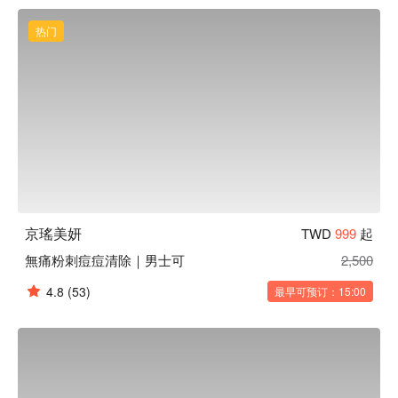
京瑤美妍位於捷運忠孝敦化站2號出口。

京瑤美妍預約、價格立刻查看⬇︎
热门
京瑤美妍
TWD
999
起
無痛粉刺痘痘清除｜男士可
2,500
4.8
(53)
最早可预订：15:00