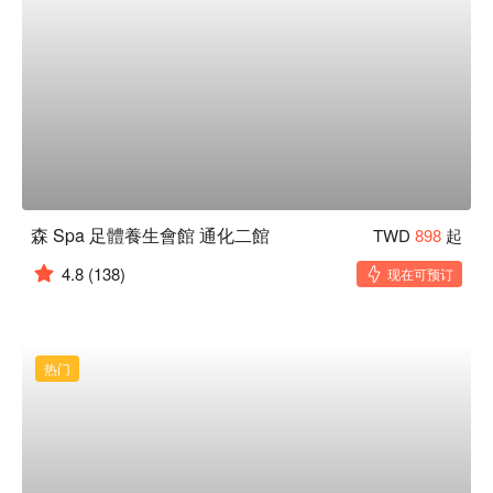
森 Spa 足體養生會館 通化二館
TWD
898
起
4.8
(138)
现在可预订
热门