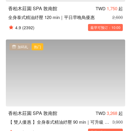
香柏木莊園 SPA 敦南館
TWD
1,750
起
全身泰式精油紓壓 120 min｜平日早晚鳥優惠
2,600
4.9
(2392)
最早可预订：10:00
加码礼
热门
香柏木莊園 SPA 敦南館
TWD
3,268
起
【 雙人優惠 】全身泰式精油紓壓 90 min｜可升級 120 min
3,900