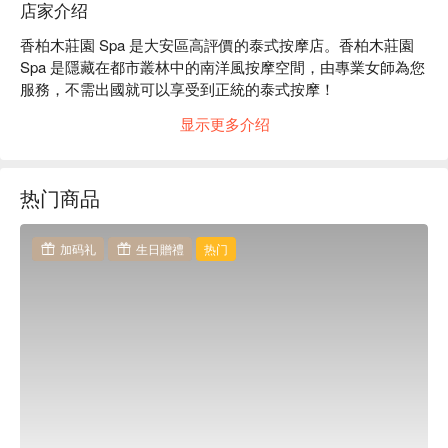
店家介绍
香柏木莊園 Spa 是大安區高評價的泰式按摩店。香柏木莊園 
Spa 是隱藏在都市叢林中的南洋風按摩空間，由專業女師為您
服務，不需出國就可以享受到正統的泰式按摩！

香柏木莊園 Spa 評價：Google 5 星好評

显示更多介绍
香柏木莊園 Spa 服務：提供泰式指壓、泰式油壓、身體去角
質等服務

香柏木莊園 Spa 推薦：優雅、靜謐的環境，給您最高等級的
热门商品
沈浸式按摩享受。

香柏木莊園 Spa 預約、香柏
加码礼
生日贈禮
热门