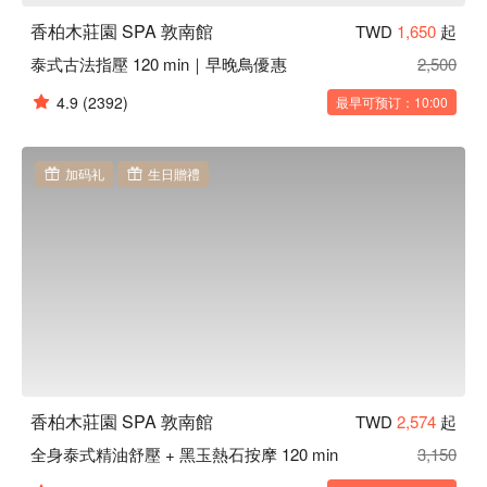
香柏木莊園 SPA 敦南館
TWD
1,650
起
泰式古法指壓 120 min｜早晚鳥優惠
2,500
4.9
(2392)
最早可预订：10:00
加码礼
生日贈禮
香柏木莊園 SPA 敦南館
TWD
2,574
起
全身泰式精油舒壓 + 黑玉熱石按摩 120 min
3,150