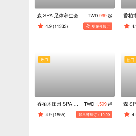
森 SPA 足体养生会馆｜24H
TWD
999
起
4.9
(11333)
4.
现在可预订
热门
热门
香柏木庄园 SPA 世贸馆
森 S
TWD
1,599
起
4.9
(1655)
4.
最早可预订：10:00