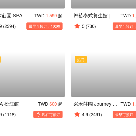
香柏木莊園 SPA 敦南館
艸菘泰式養生館｜CAO SONG Thai Massage
TWD
1,599
起
TWD
1
9
(2394)
5
(730)
最早可预订：10:00
最早可预订：0
热门
PA 松江館
采禾莊園 Journey Life Spa
TWD
600
起
TWD
1
9
(1118)
4.9
(2491)
现在可预订
最早可预订：1