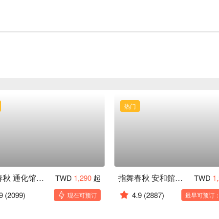
热门
指舞春秋 通化馆｜24H 按摩
指舞春秋 安和館｜24H 按摩
TWD
1,290
起
TWD
1
9
(2099)
4.9
(2887)
现在可预订
最早可预订：0