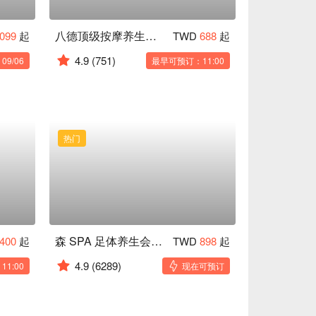
八德顶级按摩养生会馆
,099
起
TWD
688
起
4.9
(751)
9/06
最早可预订：11:00
热门
森 SPA 足体养生会馆 通化馆
,400
起
TWD
898
起
4.9
(6289)
1:00
现在可预订