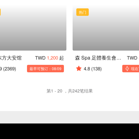
热门
东方大安馆
森 Spa 足體養生會館 通化二館
TWD
1,200
起
TWD
9
(2369)
4.8
(138)
最早可预订：08/09
现在
第1 - 20 ，共242笔结果