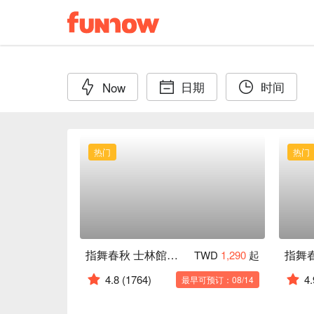
日期
时间
Now
热门
热门
指舞春秋 士林館｜24H 按摩
TWD
1,290
起
4.8
(1764)
4.
最早可预订：08/14