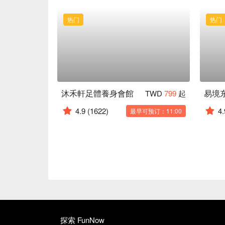
热门
热门
沐禾軒足體養身會館
易境
TWD
799
起
4.9
(1622)
4.
最早可预订：11:00
探索 FunNow