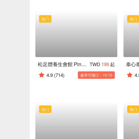
热门
热门
松足體養生會館 Pine foot spa
TWD
199
起
4.9
(714)
4.
最早可预订：10:15
热门
热门