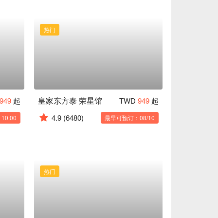
热门
皇家东方泰 荣星馆
949
起
TWD
949
起
4.9
(6480)
0:00
最早可预订：08/10
热门