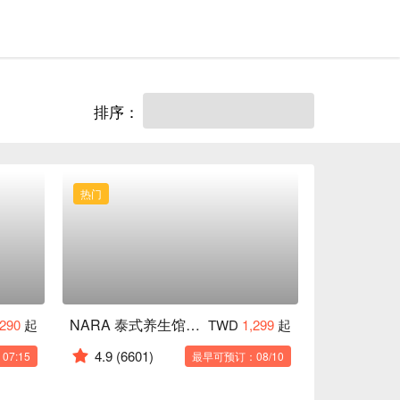
排序：
热门
NARA 泰式养生馆｜纯泰籍按摩师服务
,290
起
TWD
1,299
起
4.9
(6601)
7:15
最早可预订：08/10