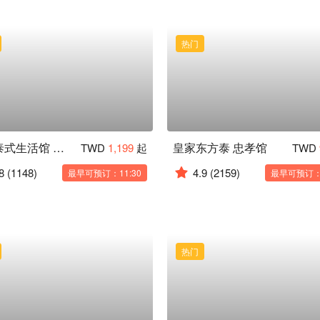
热门
泰心泰式生活馆 信义店
皇家东方泰 忠孝馆
TWD
1,199
起
TWD
8
(1148)
4.9
(2159)
最早可预订：11:30
最早可预订：1
热门