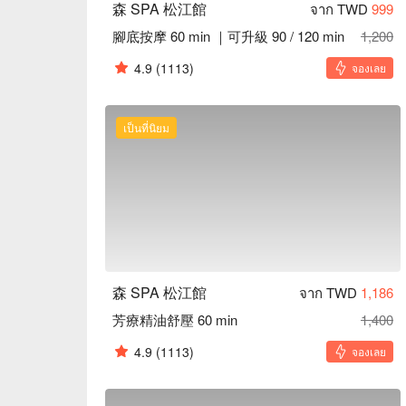
森 SPA 松江館
จาก TWD
999
腳底按摩 60 min ｜可升級 90 / 120 min
1,200
4.9
(1113)
จองเลย
เป็นที่นิยม
森 SPA 松江館
จาก TWD
1,186
芳療精油舒壓 60 min
1,400
4.9
(1113)
จองเลย