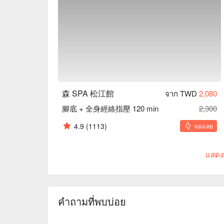
森 SPA 松江館
จาก TWD
2,080
腳底 + 全身經絡指壓 120 min
2,300
4.9
(1113)
จองเลย
แสดง
คำถามที่พบบ่อย