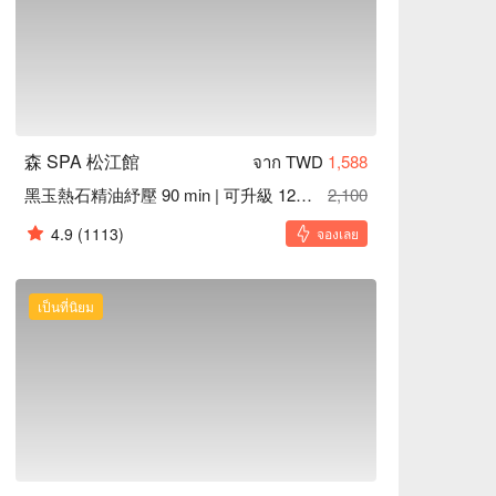
森 SPA 松江館
จาก TWD
1,588
黑玉熱石精油紓壓 90 min | 可升級 120 min
2,100
4.9
(1113)
จองเลย
เป็นที่นิยม