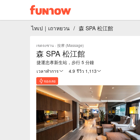
ไทเป｜เถาหยวน
/
森 SPA 松江館
เขตจงซาน
·
按摩 (Massage)
森 SPA 松江館
捷運忠孝新生站，步行 5 分鐘
เวลาทำการ
4.9
·
รีวิว 1,113
จองเลย