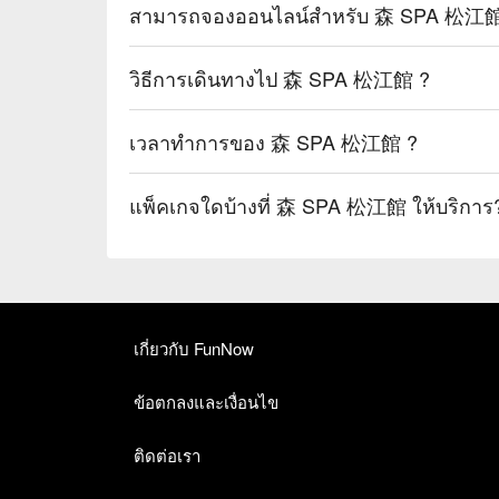
สามารถจองออนไลน์สำหรับ 森 SPA 松江館 ไ
วิธีการเดินทางไป 森 SPA 松江館 ?
เวลาทำการของ 森 SPA 松江館 ?
แพ็คเกจใดบ้างที่ 森 SPA 松江館 ให้บริการ
เกี่ยวกับ FunNow
ข้อตกลงและเงื่อนไข
ติดต่อเรา