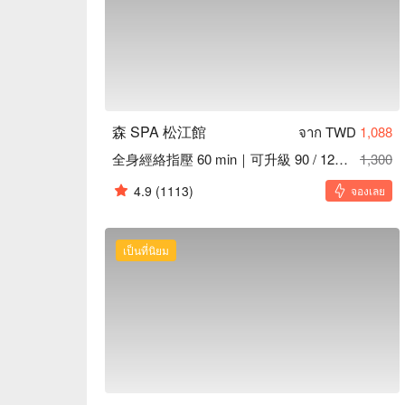
森 SPA 松江館
จาก TWD
1,088
全身經絡指壓 60 min｜可升級 90 / 120 min
1,300
4.9
(1113)
จองเลย
เป็นที่นิยม