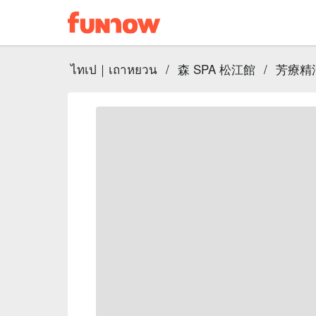
ไทเป｜เถาหยวน
/
森 SPA 松江館
/
芳療精油