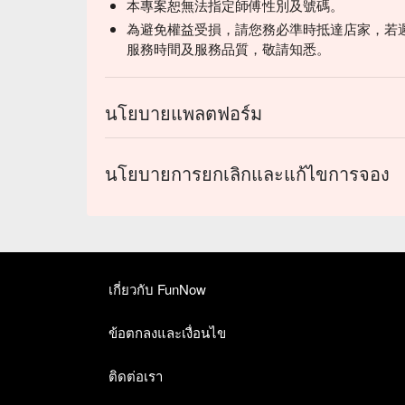
本專案恕無法指定師傅性別及號碼。
為避免權益受損，請您務必準時抵達店家，若
服務時間及服務品質，敬請知悉。
นโยบายแพลตฟอร์ม
นโยบายการยกเลิกและแก้ไขการจอง
เกี่ยวกับ FunNow
ข้อตกลงและเงื่อนไข
ติดต่อเรา