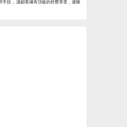
槓桿手技 」讓顧客擁有頂級的舒壓享受，連睡