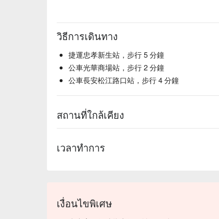
วิธีการเดินทาง
捷運忠孝新生站，步行 5 分鐘
公車光華商場站，步行 2 分鐘
公車長安松江路口站，步行 4 分鐘
สถานที่ใกล้เคียง
เวลาทำการ
เงื่อนไขพิเศษ