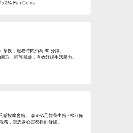
ถึง 3% Fun Coins
+ 茶飲，服務時間約為 60 分鐘。
然植物萃取，呵護肌膚，有效紓緩生活壓力。
質感按摩會館。 森SPA足體養生館 - 松江館
服務，讓您身心靈都得到舒緩。
