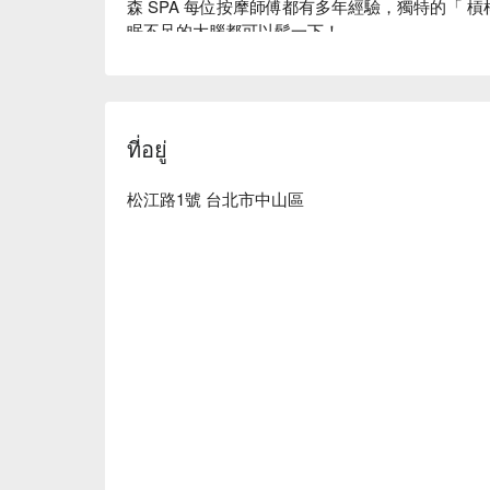
森 SPA 每位按摩師傅都有多年經驗，獨特的「 
眠不足的大腦都可以鬆一下！

 森SPA足體養生館 - 松江館預約、 森SPA足體養生館 - 松江館價格、 森SPA足體養生館 - 松
江館優惠立刻查看⬇︎
ที่อยู่
松江路1號 台北市中山區