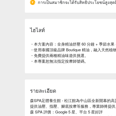
การเป็นสมาชิกจะได้รับสิทธิประโยชน์สูงสุด
ไฮไลท์
・本方案內容：全身精油舒壓 60 分鐘 + 季節水果 
・使用泰國頂級品牌 Boutique 精油，融入天
・免費提供兩種精油味道供挑選。
・本專案恕無法指定按摩師號碼。
รายละเอียด
森SPA足體養生館 - 松江館為中山區全新開幕的高
提供油壓、指壓、腳底按摩等服務，專業師傅提供
森 SPA 評價：Google 5 星、平台 5 星好評
