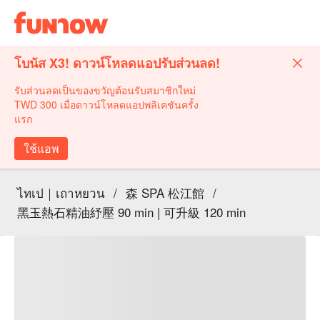
โบนัส X3! ดาวน์โหลดแอปรับส่วนลด!
รับส่วนลดเป็นของขวัญต้อนรับสมาชิกใหม่
TWD 300 เมื่อดาวน์โหลดแอปพลิเคชันครั้ง
แรก
ใช้แอพ
ไทเป｜เถาหยวน
/
森 SPA 松江館
/
黑玉熱石精油紓壓 90 min | 可升級 120 min