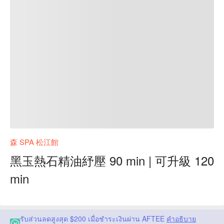
森 SPA 松江館
黑玉熱石精油紓壓 90 min | 可升級 120
min
รับส่วนลดสูงสุด $200 เมื่อชำระเงินผ่าน AFTEE
คำอธิบาย