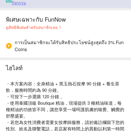
กิจกรรม
พิเศษเฉพาะกับ FunNow
ดูสิทธิพิเศษสำหรับสมาชิกเลย
การเป็นสมาชิกจะได้รับสิทธิประโยชน์สูงสุดถึง 3% Fun
Coins
ไฮไลท์
・本方案內容：全身精油 + 黑玉熱石按摩 90 分鐘 + 養生茶
飲，服務時間約為 90 分鐘。
・可按下一步選購 120 分鐘 。
・使用泰國頂級 Boutique 精油，現場提供 3 種精油味道，每
種精油的功效皆不同，讓您享受一場呵護肌膚的嗅覺、觸覺的
舒壓盛宴。
・若您為女性消費者需要女按摩師服務，請於備註欄留下您的
性別、姓名及聯繫電話，若店家有時間上的異動以利第一時間