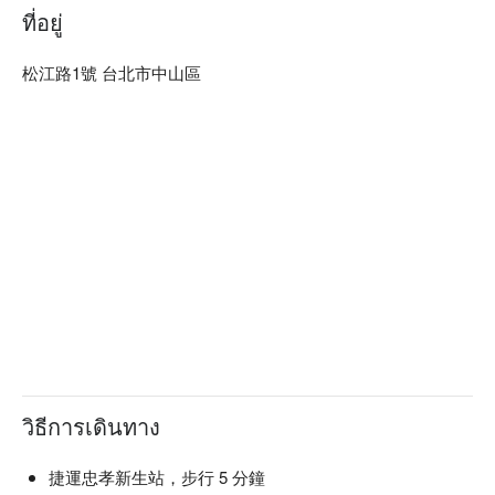
價格、 森SPA足體養生館 - 松江館優惠立刻查看⬇︎
ที่อยู่
松江路1號 台北市中山區
วิธีการเดินทาง
捷運忠孝新生站，步行 5 分鐘