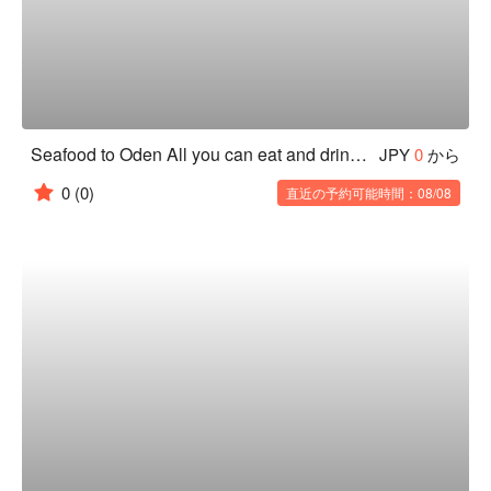
Seafood to Oden All you can eat and drink Osusumeya PREMIUM Shinjuku Nishiguchi Ten
JPY
0
から
0
(0)
直近の予約可能時間：08/08