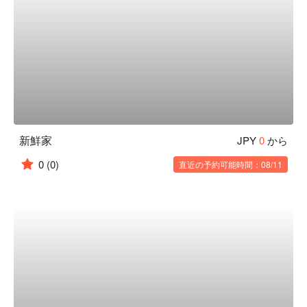
新鮮家
JPY
0
から
0
(0)
直近の予約可能時間：08/11