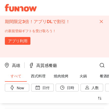
期間限定3倍！アプリDLで割引！
の新規登録ギフトを受け取ろう！
アプリ利用
高雄
高質感餐廳
すべて
西式料理
燒肉燒烤
火鍋
餐酒
日付
日時
人数
Now