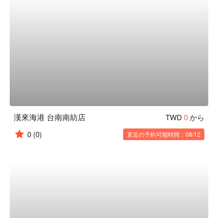
漢來海港 台南南紡店
TWD
0
から
0
(0)
直近の予約可能時間：08/12