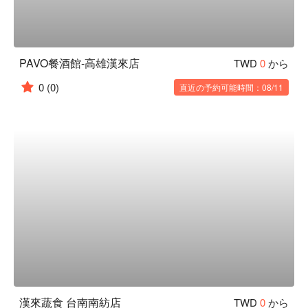
PAVO餐酒館-高雄漢來店
TWD
0
から
0
(0)
直近の予約可能時間：08/11
漢來蔬食 台南南紡店
TWD
0
から