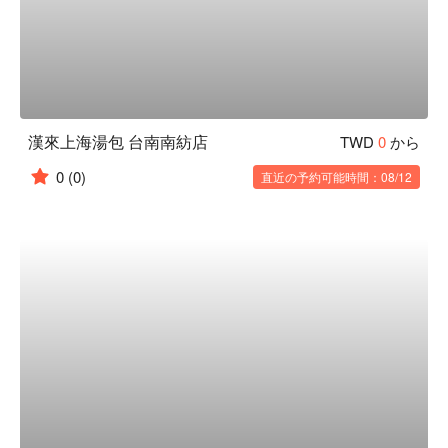
漢來上海湯包 台南南紡店
TWD
0
から
0
(0)
直近の予約可能時間：08/12