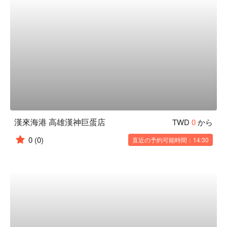
漢來海港 高雄漢神巨蛋店
TWD
0
から
0
(0)
直近の予約可能時間：14:30