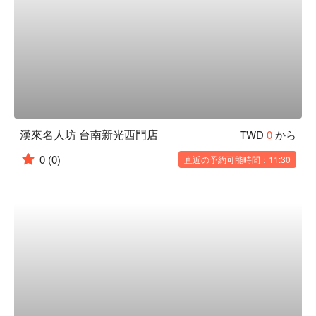
漢來名人坊 台南新光西門店
TWD
0
から
0
(0)
直近の予約可能時間：11:30