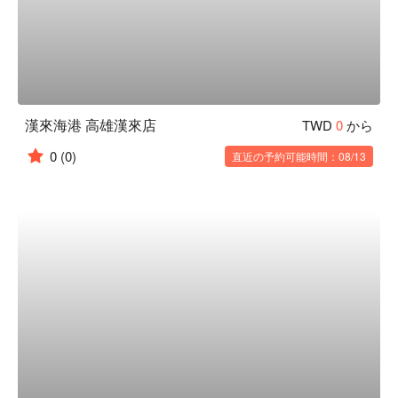
漢來海港 高雄漢來店
TWD
0
から
0
(0)
直近の予約可能時間：08/13