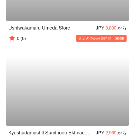
Ushiwakamaru Umeda Store
JPY
8,800
から
0
(0)
直近の予約可能時間：08/09
Kyushudamashii Suminodo Ekimae Store
JPY
2,980
から