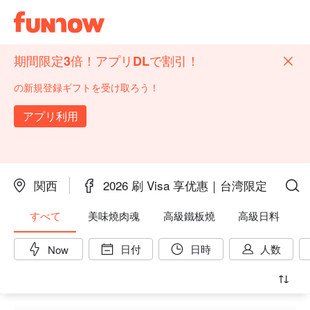
期間限定3倍！アプリDLで割引！
の新規登録ギフトを受け取ろう！
アプリ利用
関西
2026 刷 Visa 享优惠｜台湾限定
すべて
美味燒肉魂
高級鐵板燒
高級日料
日付
日時
人数
Now