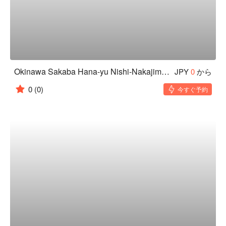
Okinawa Sakaba Hana-yu Nishi-Nakajima Minamigata-ten
JPY
0
から
0
(0)
今すぐ予約