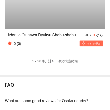
Jidori to Okinawa Ryukyu Shabu-shabu Koshitsu Izakaya Kuronagi Osaka Honmachi-ten
JPY
0
から
0
(0)
今すぐ予約
1 - 20件、計185件の検索結果
FAQ
What are some good reviews for Osaka nearby?