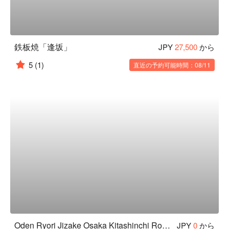
鉄板焼「逢坂」
JPY
27,500
から
5
(1)
直近の予約可能時間：08/11
Oden Ryori Jizake Osaka Kitashinchi Rokken
JPY
0
から