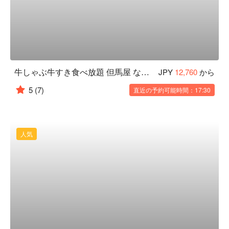
牛しゃぶ牛すき食べ放題 但馬屋 なんば CITY 店
JPY
12,760
から
5
(7)
直近の予約可能時間：17:30
人気