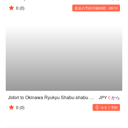
0
(0)
直近の予約可能時間：08/10
Jidori to Okinawa Ryukyu Shabu-shabu Koshitsu Izakaya Kuronagi Tennoji-ten
JPY
0
から
0
(0)
今すぐ予約