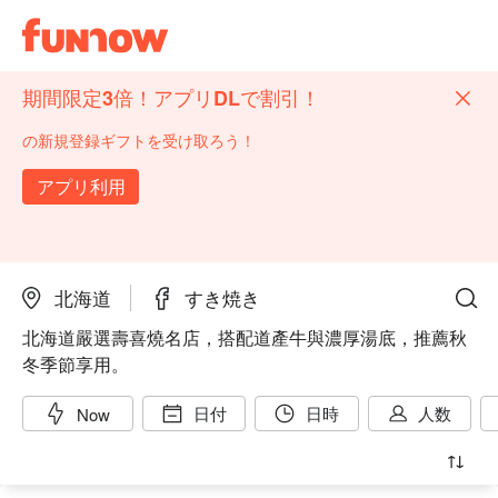
期間限定3倍！アプリDLで割引！
の新規登録ギフトを受け取ろう！
アプリ利用
北海道
すき焼き
北海道嚴選壽喜燒名店，搭配道產牛與濃厚湯底，推薦秋
冬季節享用。
日付
日時
人数
Now