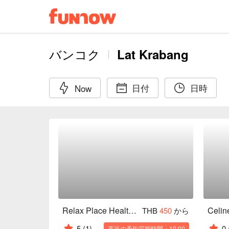
バンコク
Lat Krabang
日付
日時
Now
Relax Place Health & Massage (Little Walk Lat Krabang)
THB
450
から
5
(1)
0
直近の予約可能時間：10:00