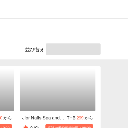
並び替え
Jior Nails Spa and Eyelashes (Lad Krabang)
50
から
THB
299
から
0
(0)
0:30
直近の予約可能時間：08/08