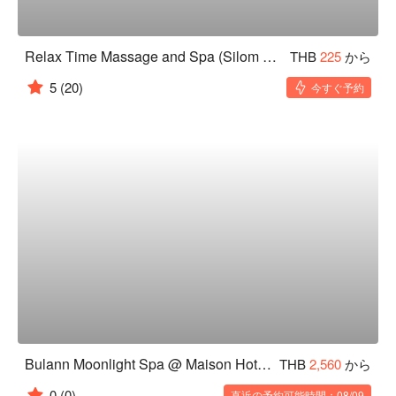
Relax Time Massage and Spa (Silom Complex)
THB
225
から
5
(20)
今すぐ予約
Bulann Moonlight Spa @ Maison Hotel Bangkok
THB
2,560
から
0
(0)
直近の予約可能時間：08/09