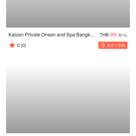
Kaizen Private Onsen and Spa Bangkok (Phrom phong)
THB
990
から
0
(0)
今すぐ予約