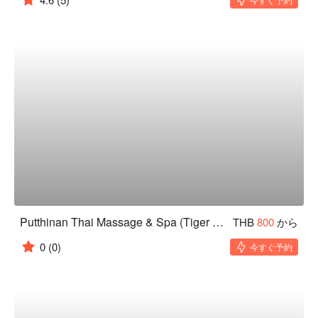
Putthinan Thai Massage & Spa (Tiger God Shrine)
THB
800
から
0
(0)
今すぐ予約