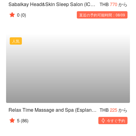
Sabaikay Head&Skin Sleep Salon (ICONSIAM Branch)
THB
770
から
0
(0)
直近の予約可能時間：08/09
人気
Relax Time Massage and Spa (Esplanade Ratchadaphisek)
THB
225
から
5
(86)
今すぐ予約