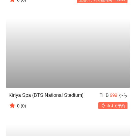
Kiriya Spa (BTS National Stadium)
THB
999
から
0
(0)
今すぐ予約