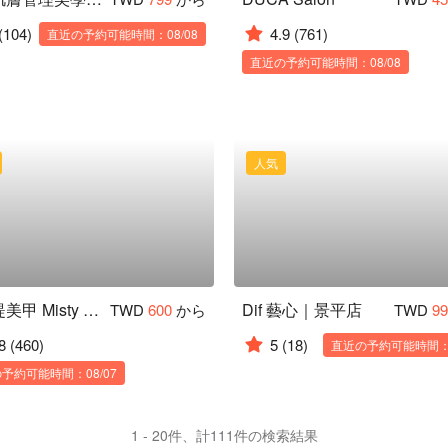
(104)
4.9
(761)
直近の予約可能時間：08/08
直近の予約可能時間：08/08
人気
蜜斯緹美甲 Misty Nail
Dif 藝心｜景平店
TWD
600
から
TWD
9
8
(460)
5
(18)
直近の予約可能時間：1
予約可能時間：08/07
1 - 20件、計111件の検索結果