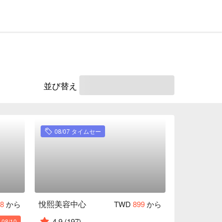
並び替え
08/07 タイムセー
悅熙美容中心
88
から
TWD
899
から
4.9
(197)
8/10