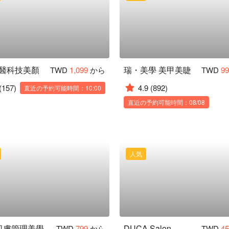
生醫科技美顏
瑞・美學 美甲美睫
TWD
1,099
から
TWD
9
(157)
4.9
(892)
直近の予約可能時間：10:00
直近の予約可能時間：08/08
人気
法蒔肌膚管理美學 Spa
DUCA Salon
TWD
799
から
TWD
4