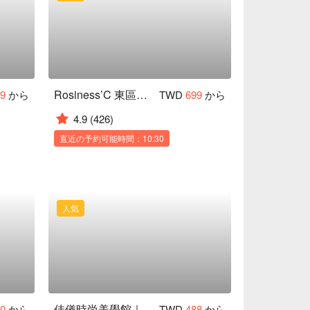
Rosiness’C 東區美甲
99
から
TWD
699
から
4.9
(426)
直近の予約可能時間：10:30
人気
佳儀時尚美學館｜樂華夜市優質店
50
から
TWD
488
から