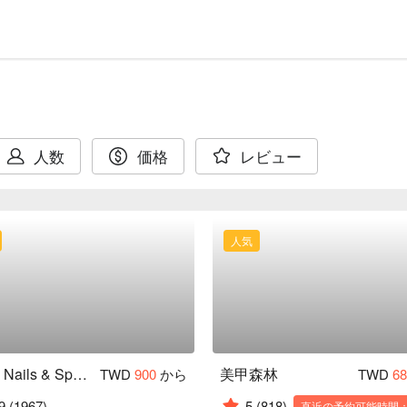
人数
価格
レビュー
人気
Alpha Nails & Spa 美甲美學設計宅
美甲森林
TWD
900
から
TWD
6
9
(1967)
5
(818)
直近の予約可能時間：0