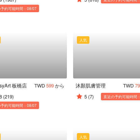
予約可能時間：08/07
人気
asyArt 板橋店
沐顏肌膚管理
TWD
599
から
TWD
7
8
(219)
5
(7)
直近の予約可能時間：1
予約可能時間：08/07
人気