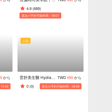
4.9
(689)
直近の予約可能時間：08/07
人気
雲舒美生醫 Hydra Lab｜台北公館店
99
から
TWD
999
から
0
(0)
0:30
直近の予約可能時間：08/08