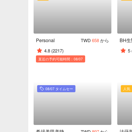
Personal
BH
TWD
658
から
4.8
(2217)
5
直近の予約可能時間：08/07
08/07 タイムセー
人気
希禔美甲美睫
TWD
897
から