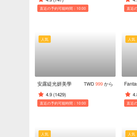
直近の予約可能時間：10:00
直近の
人気
人気
安露緹光妍美學
Fant
TWD
999
から
4.9
(1429)
4.
直近の予約可能時間：10:00
直近の
人気
人気