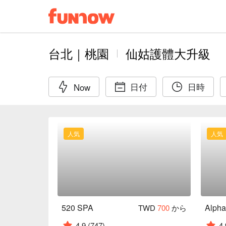
台北｜桃園
仙姑護體大升級
日付
日時
Now
人気
人気
520 SPA
TWD
700
から
4.9
(747)
4.