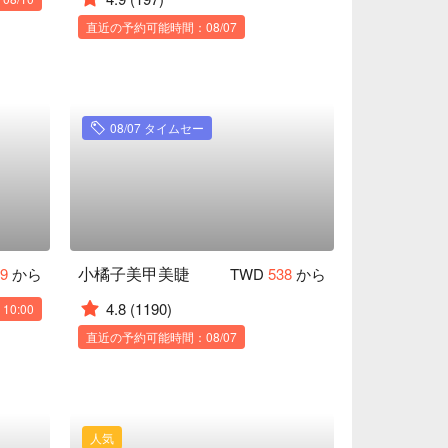
直近の予約可能時間：08/07
08/07 タイムセー
小橘子美甲美睫
99
から
TWD
538
から
4.8
(1190)
0:00
直近の予約可能時間：08/07
人気