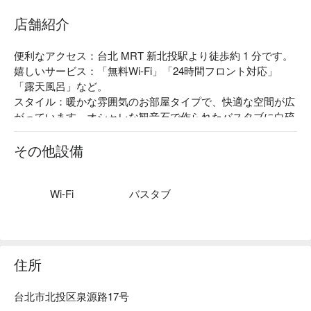
店舗紹介
便利なアクセス：台北 MRT 新北投駅より徒歩約 1 分です。

嬉しいサービス：「無料Wi-Fi」「24時間フロント対応」
「露天風呂」など。

スタイル：暖かな雰囲気のお部屋タイプで、快適な空間が広
がっています。オシャレな観音石で作られたバスタブに白硫
泉の温泉を注ぎ、ゆっくりとリラックスすれば、血液循環も
良くなり、体の疲労を洗い流します。
その他設備
Wi-Fi
バスタブ
住所
台北市北投区泉源路17号