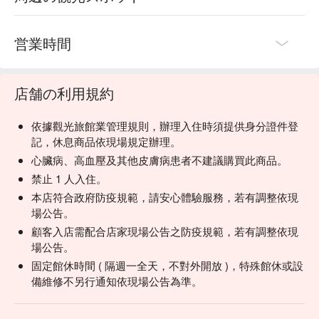
営業時間
店舗の利用規約
依據觀光旅館業管理規則，辦理入住時須提供身分證件登
記，休息商品依現場規定辦理。
心臟病、高血壓及其他皮膚病患者不建議購買此商品。
禁止 1 人入住。
本店符合政府防疫規範，請安心體驗服務，若有調整依現
場公告。
顧客入店需配合店家現場公告之防疫規範，若有調整依現
場公告。
固定館休時間 ( 隔週一全天，不對外開放 )，特殊館休或設
備維修不另行通知依現場公告為準。