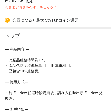
FunNow 限定
会員限定特典を今すぐチェック
会員になると最大 3% Funコイン還元
トップ
— 商品內容 —
・此產品服務時間為 6h。
・產品包括：標準房享用 + 1h 單車租用。
・已包含10%服務費。
— 使用方式—
・於 FunNow 任選時段購買後，請在入住時出示 FunNow 兌
換碼。
— 客戶須知—