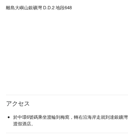
離島大嶼山銀礦灣 D.D.2 地段648
アクセス
於中環6號碼乘坐渡輪到梅窩，轉右沿海岸走就到達銀鑛灣
渡假酒店。