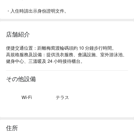
・入住時請出示身份證明文件。
店舗紹介
便捷交通位置：距離梅窩渡輪碼頭約 10 分鐘步行時間。

高規格服務及設備：提供洗衣服務、會議設施、室外游泳池、
健身中心、三溫暖及 24 小時接待櫃台。
その他設備
Wi-Fi
テラス
住所