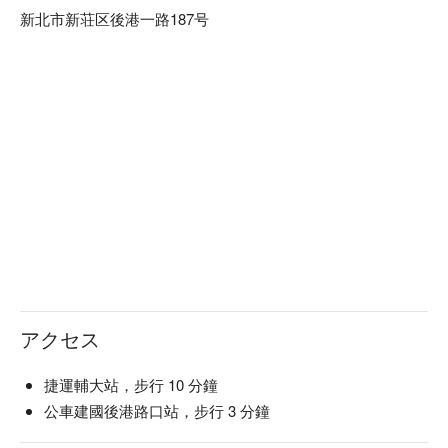
新北市新荘区後港一路187号
アクセス
捷運輔大站，步行 10 分鐘
公車建國後港路口站，步行 3 分鐘