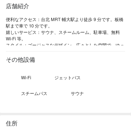
店舗紹介
便利なアクセス：台北 MRT 輔大駅より徒歩 9 分です。板橋
駅まで車で 10 分です。

嬉しいサービス：サウナ、スチームルーム、駐車場、無料 
Wi-Fi 等。

スタイル：ゴージャスなデザイン、広々とした空間で、ゆっ
たりとしたバスタイムをお楽しみいただいた後は、サウナや
スチームルームで血液循環を整えます。サッパリとした気分
その他設備
で柔らかなベッドでお休みください。
Wi-Fi
ジェットバス
スチームバス
サウナ
住所