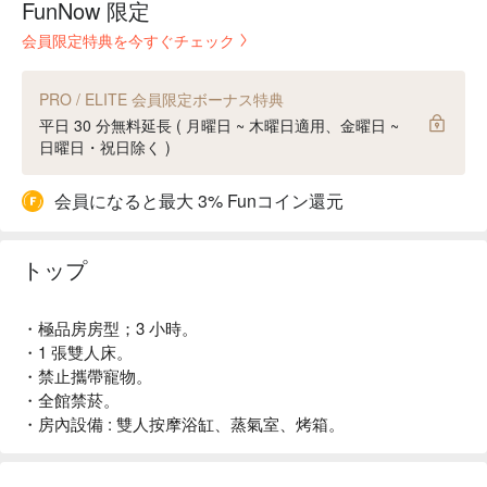
FunNow 限定
会員限定特典を今すぐチェック
PRO / ELITE 会員限定ボーナス特典
平日 30 分無料延長 ( 月曜日 ~ 木曜日適用、金曜日 ~
日曜日・祝日除く )
会員になると最大 3% Funコイン還元
トップ
・極品房房型；3 小時。
・1 張雙人床。
・禁止攜帶寵物。
・全館禁菸。
・房內設備 : 雙人按摩浴缸、蒸氣室、烤箱。