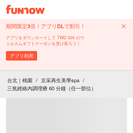
期間限定3倍！アプリDLで割引！
アプリをダウンロードして TWD 300 のウ
ェルカムギフトクーポンを受け取ろう！
アプリ利用
台北｜桃園
/
京采再生美學spa
/
三焦經絡內調理療 60 分鐘（任一部位）