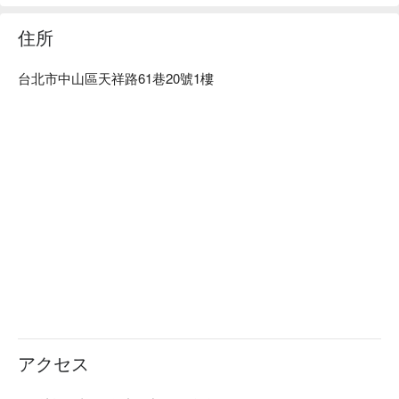
京采再生美學Spa推薦：中山區優質美容店，讓一天的疲勞得
到舒緩，享受美好的體驗服務，達到全方位的放鬆，一條龍變
住所
美！ 

京采再生美學Spa預約、京采再生美學Spa價格立刻查看⬇︎
台北市中山區天祥路61巷20號1樓
アクセス