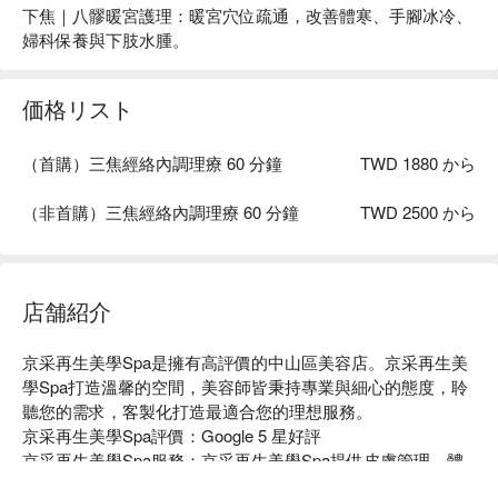
下焦｜八髎暖宮護理：暖宮穴位疏通，改善體寒、手腳冰冷、
婦科保養與下肢水腫。
価格リスト
（首購）三焦經絡內調理療 60 分鐘
TWD 1880 から
（非首購）三焦經絡內調理療 60 分鐘
TWD 2500 から
店舗紹介
京采再生美學Spa是擁有高評價的中山區美容店。京采再生美
學Spa打造溫馨的空間，美容師皆秉持專業與細心的態度，聆
聽您的需求，客製化打造最適合您的理想服務。

京采再生美學Spa評價：Google 5 星好評

京采再生美學Spa服務：京采再生美學Spa提供皮膚管理、體
雕服務。
