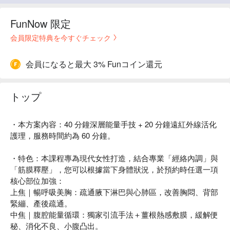
FunNow 限定
会員限定特典を今すぐチェック
会員になると最大 3% Funコイン還元
トップ
・本方案內容：40 分鐘深層能量手技 + 20 分鐘遠紅外線活化
護理，服務時間約為 60 分鐘。
・特色：本課程專為現代女性打造，結合專業「經絡內調」與
「筋膜釋壓」，您可以根據當下身體狀況，於預約時任選一項
核心部位加強：
上焦｜暢呼吸美胸：疏通腋下淋巴與心肺區，改善胸悶、背部
緊繃、產後疏通。
中焦｜腹腔能量循環：獨家引流手法＋薑根熱感敷膜，緩解便
秘、消化不良、小腹凸出。