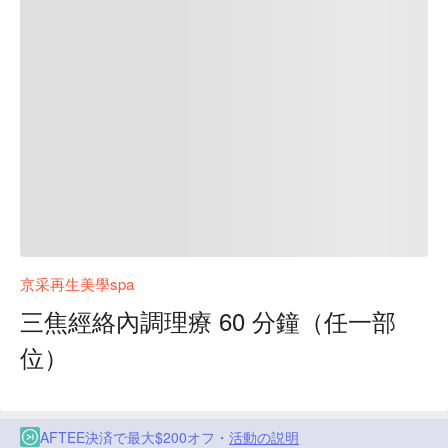
京采再生美學spa
三焦經絡內調理療 60 分鐘（任一部
位）
AFTEE決済で最大$200オフ・
活動の説明