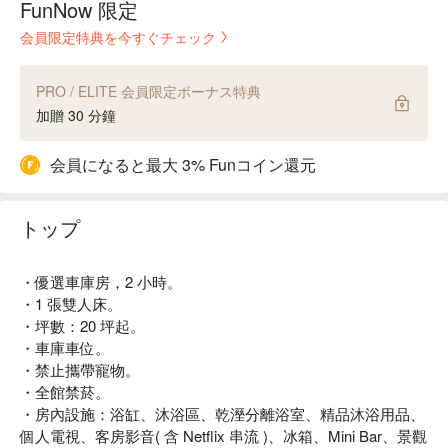
FunNow 限定
会員限定特典を今すぐチェック
PRO / ELITE 会員限定ボーナス特典
加贈 30 分鐘
会員になると最大 3% Funコイン還元
トップ
・優選車庫房，2 小時。
・1 張雙人床。
・坪數：20 坪起。
・車庫車位。
・禁止攜帶寵物。
・全館禁菸。
・房內設施：浴缸、沐浴區、乾溼分離浴室、精品沐浴用品、
個人電視、客房影音( 含 Netflix 串流 )、冰箱、Mini Bar、景觀