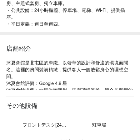
房、主題式套房、獨立車庫。
・公共設備：24小時櫃檯、停車場、電梯、Wi-Fi、提供插
座。
・平日定義：週日至週四。
店舗紹介
沐夏會館是北屯區的摩鐵。以奢華的設計和舒適的環境而聞
名。這裡的房間裝潢精緻，提供客人一個放鬆身心的理想空
間。

沐夏會館評價：Google 4.8 星

沐夏會館推薦：地理位置便利，周圍環境優雅，適合各類型的
客人。無論是商務出差還是家庭旅遊，這裡都能提供舒適的住
宿體驗。

その他設備
編號：臺中市旅館 504

沐夏會館優惠、沐夏會館住宿方案、沐夏會館休息方案立刻查
看⬇︎
フロントデスク[24時間]
駐車場