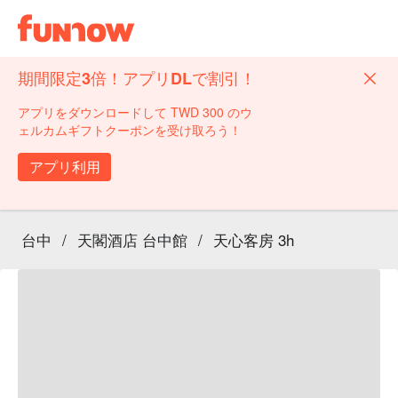
期間限定3倍！アプリDLで割引！
アプリをダウンロードして TWD 300 のウ
ェルカムギフトクーポンを受け取ろう！
アプリ利用
台中
/
天閣酒店 台中館
/
天心客房 3h