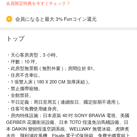
会員限定特典を今すぐチェック
会員になると最大 3% Funコイン還元
トップ
・天心客房房型，3 小時。
・坪數：10 坪。
・此房型無景觀 ( 無對外窗 )；房間位於 B1。
・住房不含車位。
・1 張雙人床 ( 180 X 200 CM 加厚床組 )。
・禁止攜帶寵物。
・全館禁菸。
・平日定義：周日至周五 ( 連續假日、國定假期不適用 )。
・住客可免費使用健身房。
・房內特殊設施：日本原裝 40 吋 SONY BRAVIA 電視、美國
GERBER 花灑衛浴設備、日本 TOTO 恆溫免治馬桶設備、日
本 DAIKIN 變頻恆溫空調系統、WELLWAY 無聲冰箱、虎牌煮
水壺、飛利浦吹風機、Elsafe 電子式保險箱、免費光纖寬頻上