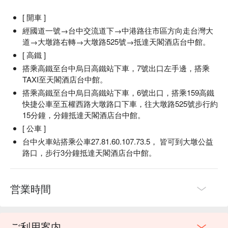
[ 開車 ]
經國道一號→台中交流道下→中港路往市區方向走台灣大
道→大墩路右轉→大墩路525號→抵達天閣酒店台中館。
[ 高鐵 ]
搭乘高鐵至台中烏日高鐵站下車，7號出口左手邊，搭乘
TAXI至天閣酒店台中館。
搭乘高鐵至台中烏日高鐵站下車，6號出口，搭乘159高鐵
快捷公車至五權西路大墩路口下車，往大墩路525號步行約
15分鐘，分鐘抵達天閣酒店台中館。
[ 公車 ]
台中火車站搭乘公車27.81.60.107.73.5， 皆可到大墩公益
路口，步行3分鐘抵達天閣酒店台中館。
営業時間
ご利用案内