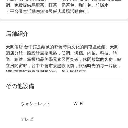
網、免費提供烏龍茶、紅茶、奶茶包、咖啡包、竹碳水
・平台優惠活動恕無法與飯店現場活動併行。
店舗紹介
天閣酒店 台中館是蘊藏的都會時尚文化的南屯區旅館。天閣
酒店分館一路設計風格脈絡，低調、沉穩、內斂、科技、時
尚、細緻，掌握精品美學元素又再突破，休閒放鬆的客房，站
立房間窗畔，台中都會市景盡收眼前，旅宿時光的每一片段，
觸動著新鮮有趣又興奮的心，另人陶然忘返。

天閣酒店評價：Google 4.2 星、平台 4.9 星好評推薦

天閣酒店推薦：科技時尚與都會人文的撞擊融合沉潛屏息， 
その他設備
內斂中見恢弘 ; 座落在南屯區公益路與大墩路口，比鄰台中高
鐵站、勤美草悟道、台中歌劇院、秋紅谷，享交通地利之便。

天閣酒店 台中館優惠、天閣酒店 台中館住宿方案、天閣酒店 
ウォシュレット
Wi-Fi
台中館休息方案立刻查看⬇︎
テレビ