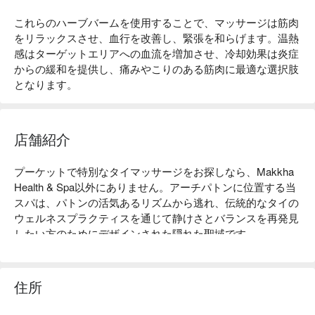
これらのハーブバームを使用することで、マッサージは筋肉
をリラックスさせ、血行を改善し、緊張を和らげます。温熱
感はターゲットエリアへの血流を増加させ、冷却効果は炎症
からの緩和を提供し、痛みやこりのある筋肉に最適な選択肢
となります。
店舗紹介
プーケットで特別なタイマッサージをお探しなら、Makkha 
Health & Spa以外にありません。アーチパトンに位置する当
スパは、パトンの活気あるリズムから逃れ、伝統的なタイの
ウェルネスプラクティスを通じて静けさとバランスを再発見
したい方のためにデザインされた隠れた聖域です。

クリーンなライン、アースカラー、自然な木の質感を取り入
れた現代的なタイ風スタイルでデザインされたMakkha 
住所
Health & Spa Phuketは、穏やかで洗練された雰囲気を持って
います。エレガントなアーチは、流れ、開放感、静けさを感